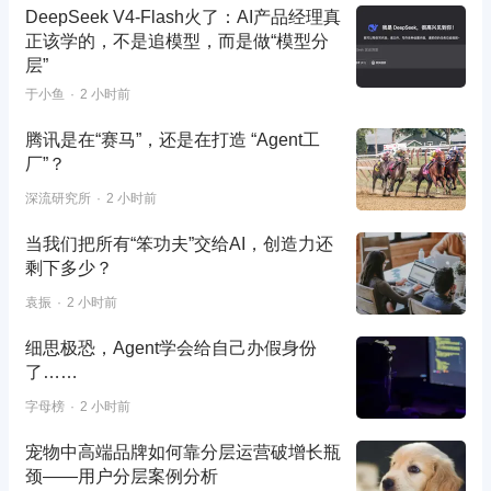
DeepSeek V4-Flash火了：AI产品经理真
正该学的，不是追模型，而是做“模型分
层”
于小鱼
2 小时前
腾讯是在“赛马”，还是在打造 “Agent工
厂”？
深流研究所
2 小时前
当我们把所有“笨功夫”交给AI，创造力还
剩下多少？
袁振
2 小时前
细思极恐，Agent学会给自己办假身份
了……
字母榜
2 小时前
宠物中高端品牌如何靠分层运营破增长瓶
颈——用户分层案例分析