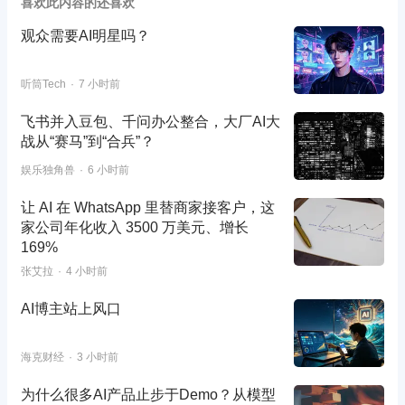
喜欢此内容的还喜欢
观众需要AI明星吗？
听筒Tech
7 小时前
飞书并入豆包、千问办公整合，大厂AI大
战从“赛马”到“合兵”？
娱乐独角兽
6 小时前
让 AI 在 WhatsApp 里替商家接客户，这
家公司年化收入 3500 万美元、增长
169%
张艾拉
4 小时前
AI博主站上风口
海克财经
3 小时前
为什么很多AI产品止步于Demo？从模型