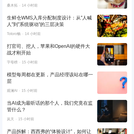
桑木拓
14 小时前
生鲜仓WMS入库分配制度设计：从”人喊
人”到”系统驱动”的三层决策
Totoro畅
14 小时前
打官司、挖人，苹果和OpenAI的硬件大
战才刚开始
字母榜
15 小时前
模型每周都在更新，产品经理该站在哪一
层
观澜AI
15 小时前
当AI成为最听话的那个人，我们究竟在监
管什么？
岚天
15 小时前
产品拆解：西西弗的“体验设计”，如何让