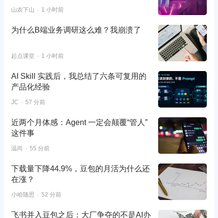
山农下山
1 小时前
为什么B端业务调研这么难？我崩溃了
起点课堂
1 小时前
AI Skill 实践后，我总结了六条可复用的
产品化经验
JC
57 分前
近两个月体感：Agent 一定会颠覆“管人”
这件事
温尚
55 分前
下载量下降44.9%，豆包的月活为什么还
在涨？
小哈随思
52 分前
飞书并入豆包之后：大厂争夺的不是AI办