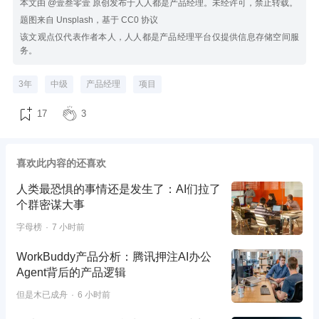
本文由 @壹叁零壹 原创发布于人人都是产品经理。未经许可，禁止转载。
题图来自 Unsplash，基于 CC0 协议
该文观点仅代表作者本人，人人都是产品经理平台仅提供信息存储空间服
务。
3年
中级
产品经理
项目
17
3
喜欢此内容的还喜欢
人类最恐惧的事情还是发生了：AI们拉了
个群密谋大事
字母榜
7 小时前
WorkBuddy产品分析：腾讯押注AI办公
Agent背后的产品逻辑
但是木已成舟
6 小时前