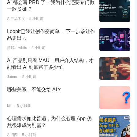
AI 都会写 PRD 了，我为什么还要专门做
一款 Skill？
AI产品零度
5 小时前
Loopit已经让创作变简单， 下一步该让作
品走出去
清晨ai white
5 小时前
AI 产品别只看 MAU：用户介入结构，才
能看出 AI 到底帮了多少忙
Jaimo.
5 小时前
哪些关系，不能交给 AI？
kiki
5 小时前
心理需求如此普遍，为什么心理 App 仍
然很难成为刚需？
AI旧西
5 小时前