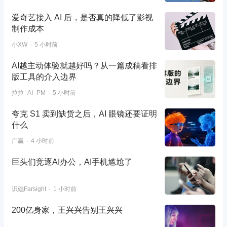
爱奇艺接入 AI 后，是否真的降低了影视
制作成本
小XW
5 小时前
AI越主动体验就越好吗？从一篇成稿看排
版工具的介入边界
拉拉_AI_PM
5 小时前
夸克 S1 卖到缺货之后，AI 眼镜还要证明
什么
广赢
4 小时前
巨头们竞逐AI办公，AI手机尴尬了
识礁Farsight
1 小时前
200亿身家，王兴兴告别王兴兴