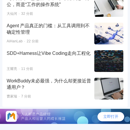
公，而是“工作的操作系统”
大仙河
32 分前
Agent 产品真正的门槛：从工具调用到不
确定性管理
AiHanLab
22 分前
SDD+Harness让Vibe Coding走向工程化
王耀亮
11 分前
WorkBuddy未必最强，为什么却更接近普
通用户？
曹家瑞
7 分前
©2026 - 人人都是产品经理
AI落地总踩坑？预约直播锁定3大“速赢”场景，让