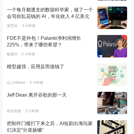
一个每月都透支的数据科学家，做了一个
会骂你乱花钱的 AI，年化收入 4 亿美元
张艾拉
3 小时前
FDE不是外包！Palantir净利润增长
225%，带来了哪些希望？
鲸选AI
3 小时前
模型越强，应用反而值钱了
山上Hillvue
3 小时前
Jeff Dean 离开谷歌的那一天
前沿在线
3 小时前
把制作门槛打下来之后，AI短剧出海玩家
们决定“分道扬镳”