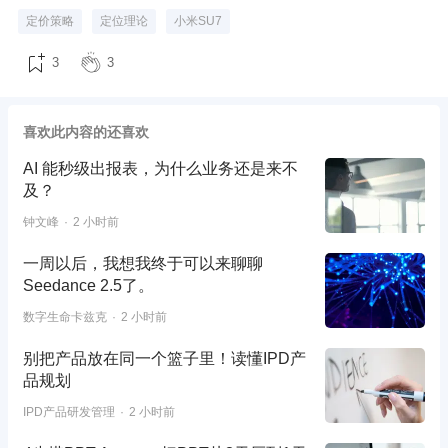
定价策略
定位理论
小米SU7
3
3
喜欢此内容的还喜欢
AI 能秒级出报表，为什么业务还是来不
及？
钟文峰
2 小时前
一周以后，我想我终于可以来聊聊
Seedance 2.5了。
数字生命卡兹克
2 小时前
别把产品放在同一个篮子里！读懂IPD产
品规划
IPD产品研发管理
2 小时前