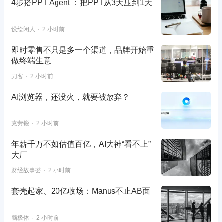
4步搭PPT Agent ：把PPT从3天压到1天
设绘闲人
2 小时前
即时零售不只是多一个渠道，品牌开始重
做终端生意
刀客
2 小时前
AI浏览器，还没火，就要被放弃？
克劳锐
2 小时前
年薪千万不如估值百亿，AI大神“看不上”
大厂
财经故事荟
2 小时前
套壳起家、20亿收场：Manus不止AB面
脑极体
2 小时前