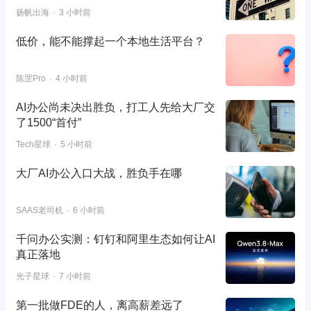
扬帆出海
3 小时前
低价，能不能撑起一个本地生活平台？
陈罡Pro
4 小时前
AI办公尚未决出胜负，打工人先给大厂交
了1500“首付”
Tech星球
5 小时前
大厂AI办公入口大战，胜负手在哪
SAAS老司机
6 小时前
千问办公实测：钉钉和阿里生态如何让AI
真正落地
光子星球
7 小时前
第一批做FDE的人，离高薪差远了