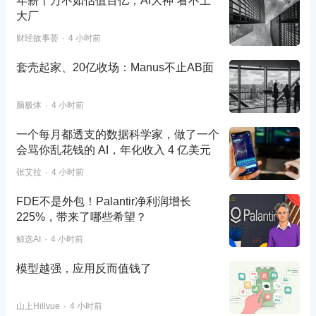
年薪千万不如估值百亿，AI大神“看不上”
大厂
财经故事荟
4 小时前
套壳起家、20亿收场：Manus不止AB面
脑极体
4 小时前
一个每月都透支的数据科学家，做了一个
会骂你乱花钱的 AI，年化收入 4 亿美元
张艾拉
4 小时前
FDE不是外包！Palantir净利润增长
225%，带来了哪些希望？
鲸选AI
4 小时前
模型越强，应用反而值钱了
山上Hillvue
4 小时前