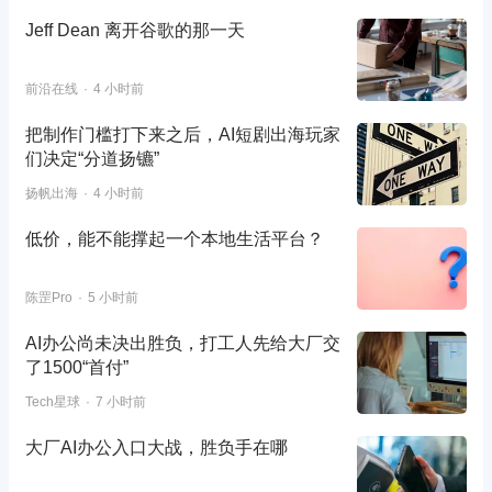
Jeff Dean 离开谷歌的那一天
前沿在线
4 小时前
把制作门槛打下来之后，AI短剧出海玩家
们决定“分道扬镳”
扬帆出海
4 小时前
低价，能不能撑起一个本地生活平台？
陈罡Pro
5 小时前
AI办公尚未决出胜负，打工人先给大厂交
了1500“首付”
Tech星球
7 小时前
大厂AI办公入口大战，胜负手在哪