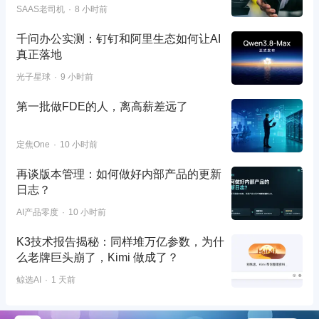
SAAS老司机
8 小时前
千问办公实测：钉钉和阿里生态如何让AI
真正落地
光子星球
9 小时前
第一批做FDE的人，离高薪差远了
定焦One
10 小时前
再谈版本管理：如何做好内部产品的更新
日志？
AI产品零度
10 小时前
K3技术报告揭秘：同样堆万亿参数，为什
么老牌巨头崩了，Kimi 做成了？
鲸选AI
1 天前