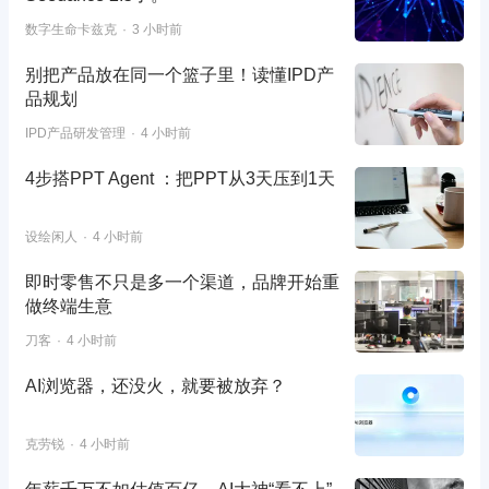
数字生命卡兹克
3 小时前
别把产品放在同一个篮子里！读懂IPD产
品规划
IPD产品研发管理
4 小时前
4步搭PPT Agent ：把PPT从3天压到1天
设绘闲人
4 小时前
即时零售不只是多一个渠道，品牌开始重
做终端生意
刀客
4 小时前
AI浏览器，还没火，就要被放弃？
克劳锐
4 小时前