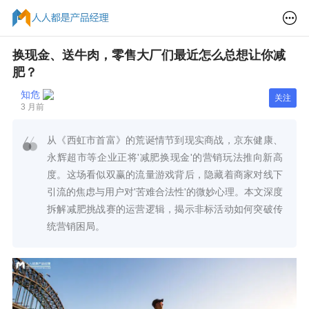
换现金、送牛肉，零售大厂们最近怎么总想让你减
肥？
知危
关注
3 月前
从《西虹市首富》的荒诞情节到现实商战，京东健康、
永辉超市等企业正将'减肥换现金'的营销玩法推向新高
度。这场看似双赢的流量游戏背后，隐藏着商家对线下
引流的焦虑与用户对'苦难合法性'的微妙心理。本文深度
拆解减肥挑战赛的运营逻辑，揭示非标活动如何突破传
统营销困局。