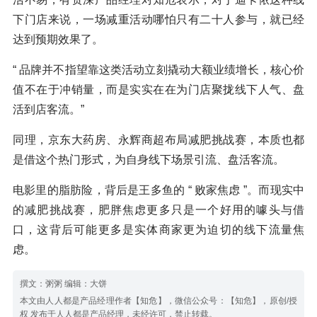
下门店来说，一场减重活动哪怕只有二十人参与，就已经
达到预期效果了。
“ 品牌并不指望靠这类活动立刻撬动大额业绩增长，核心价
值不在于冲销量，而是实实在在为门店聚拢线下人气、盘
活到店客流。”
同理，京东大药房、永辉商超布局减肥挑战赛，本质也都
是借这个热门形式，为自身线下场景引流、盘活客流。
电影里的脂肪险，背后是王多鱼的 “ 败家焦虑 ”。而现实中
的减肥挑战赛，肥胖焦虑更多只是一个好用的噱头与借
口，这背后可能更多是实体商家更为迫切的线下流量焦
虑。
撰文：粥粥 编辑：大饼
本文由人人都是产品经理作者【知危】，微信公众号：【知危】，原创/授
权 发布于人人都是产品经理，未经许可，禁止转载。