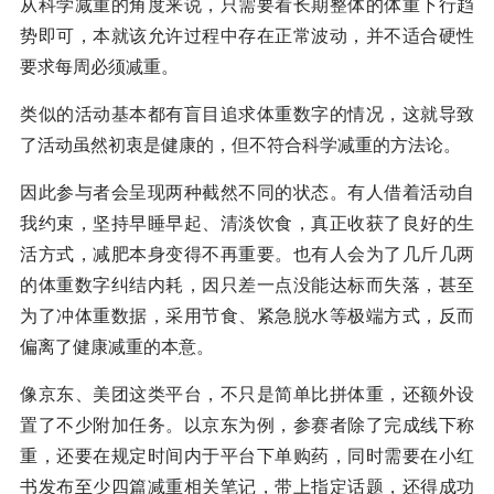
从科学减重的角度来说，只需要看长期整体的体重下行趋
势即可，本就该允许过程中存在正常波动，并不适合硬性
要求每周必须减重。
类似的活动基本都有盲目追求体重数字的情况，这就导致
了活动虽然初衷是健康的，但不符合科学减重的方法论。
因此参与者会呈现两种截然不同的状态。有人借着活动自
我约束，坚持早睡早起、清淡饮食，真正收获了良好的生
活方式，减肥本身变得不再重要。也有人会为了几斤几两
的体重数字纠结内耗，因只差一点没能达标而失落，甚至
为了冲体重数据，采用节食、紧急脱水等极端方式，反而
偏离了健康减重的本意。
像京东、美团这类平台，不只是简单比拼体重，还额外设
置了不少附加任务。以京东为例，参赛者除了完成线下称
重，还要在规定时间内于平台下单购药，同时需要在小红
书发布至少四篇减重相关笔记，带上指定话题，还得成功