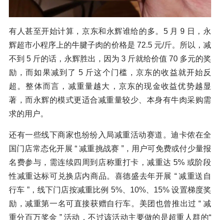
有人甚至开始计算，京东和永辉谁给的多。5 月 9 日，永
辉超市小程序上的牛腱子肉的价格是 72.5 元/斤。所以，减
不到 5 斤的话，永辉胜出，因为 3 斤就给价值 70 多元的奖
励，而如果减到了 5 斤这个门槛，京东的收益就开始反
超。整体而言，减重量越大，京东的现金收益优势越显
著，而永辉的模式更适合减重量较少、本身有牛肉采购需
求的用户。
还有一些线下商家也纷纷入局减重活动赛道。迪卡侬在全
国门店常态化开展 “ 减重挑战赛 ”，用户可免费或付少量报
名费参与，需连续四周到店称重打卡，减重达 5% 或阶段
性减重达标可兑换店内商品。喜德盛去年开展 “ 减重送自
行车 ”，线下门店按减重比例 5%、10%、15% 设置梯度奖
励，减重第一名可直接获赠自行车。美团也曾推出过 “ 减
重分百万奖金 ” 活动，不过该活动主要做的是超重人群的“