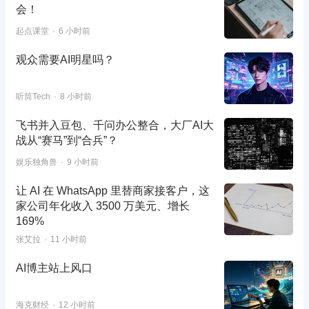
会！
起点课堂
6 小时前
观众需要AI明星吗？
听筒Tech
8 小时前
飞书并入豆包、千问办公整合，大厂AI大
战从“赛马”到“合兵”？
娱乐独角兽
9 小时前
让 AI 在 WhatsApp 里替商家接客户，这
家公司年化收入 3500 万美元、增长
169%
张艾拉
11 小时前
AI博主站上风口
海克财经
12 小时前