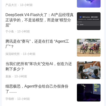
产品大汪
13 小时前
DeepSeek V4-Flash火了：AI产品经理真
正该学的，不是追模型，而是做“模型分
层”
于小鱼
13 小时前
腾讯是在“赛马”，还是在打造 “Agent工
厂”？
深流研究所
13 小时前
当我们把所有“笨功夫”交给AI，创造力还
剩下多少？
袁振
13 小时前
细思极恐，Agent学会给自己办假身份
了……
字母榜
13 小时前