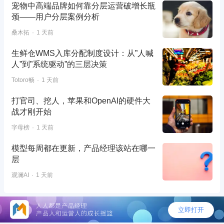
宠物中高端品牌如何靠分层运营破增长瓶
颈——用户分层案例分析
桑木拓
1 天前
生鲜仓WMS入库分配制度设计：从”人喊
人”到”系统驱动”的三层决策
Totoro畅
1 天前
打官司、挖人，苹果和OpenAI的硬件大
战才刚开始
字母榜
1 天前
模型每周都在更新，产品经理该站在哪一
层
观澜AI
1 天前
©2026 - 人人都是产品经理