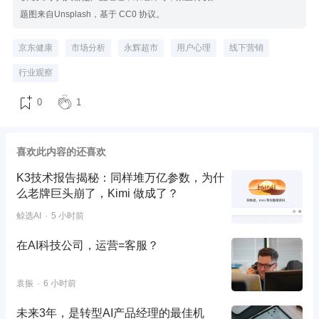
题图来自Unsplash，基于 CC0 协议。
京东健康
市场分析
永辉超市
用户心理
线下营销
行业观察
0
1
喜欢此内容的还喜欢
K3技术报告揭秘：同样堆万亿参数，为什
么老牌巨头崩了，Kimi 做成了？
鲸选AI
5 小时前
在AI科技公司，运营=客服？
袁振
6 小时前
未来3年，是转型AI产品经理的最佳机