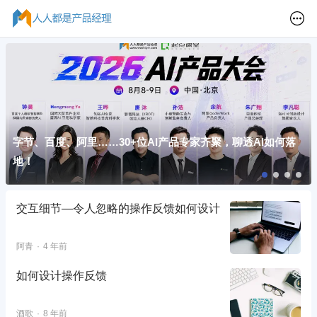
字节、百度、阿里……30+位AI产品专家齐聚，聊透AI如何落
地！
交互细节—令人忽略的操作反馈如何设计
阿青
4 年前
如何设计操作反馈
酒歌
8 年前