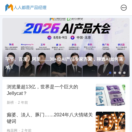
字节、百度、阿里……30+位AI产品专家齐聚，聊透AI如何落
地！
浏览量超13亿，世界是一个巨大的
Jellycat？
新榜
2 年前
癫婆、淡人、豚门……2024年八大情绪关
键词
梅花网
2 年前