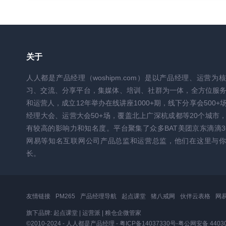
关于
人人都是产品经理（woshipm.com）是以产品经理、运营为
习、交流、分享平台，集媒体、培训、社群为一体，全方位服
和运营人，成立12年举办在线讲座1000+期，线下分享会500+
经理大会、运营大会50+场，覆盖北上广深杭成都等20个城市
有较高的影响力和知名度。平台聚集了众多BAT美团京东滴滴3
网易等知名互联网公司产品总监和运营总监，他们在这里与你
长。
友情链接
PM265
产品经理导航
起点课堂
猪八戒网
伙伴云表格
网
旗下品牌:
起点课堂
|
运营派
|
粮仓企微管家
©2010-2024 - 人人都是产品经理 -
粤ICP备14037330号
-
粤公网安备 44030