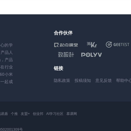
合作伙伴
核心的学
务产品人
场，产品
，在行业
链接
60小米
隐私政策
投稿须知
意见反馈
帮助中
一起成
易易盾
个推
友盟+
创业邦
AI学习社区
慕课网
502001309号