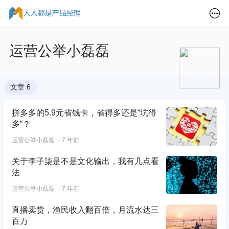
运营公举小磊磊
文章 6
拼多多的5.9元省钱卡，省得多还是“坑得
多”？
运营公举小磊磊
7 年前
关于李子柒是不是文化输出，我有几点看
法
运营公举小磊磊
7 年前
直播卖货，渔民收入翻百倍，月流水达三
百万