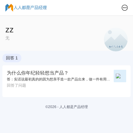
zz
无
回答 1
为什么你年纪轻轻想当产品？
答：实话说最初真的的因为想亲手造一款产品出来，做一件有用有意义的事情。而后慢慢发现，产品经理基本在协同（可能和环境有关系吧），不同公司不同的业务模型不同的资源分配导致产品经理的地位大相径庭，已经没有最初的热忱，不过好的是坚定的走着这条路，学习着来自四面八方的知识。退一步，我也不知道自己应该
回答了问题
©2026 - 人人都是产品经理