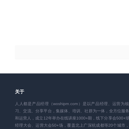
关于
人人都是产品经理（woshipm.com）是以产品经理、运营为
习、交流、分享平台，集媒体、培训、社群为一体，全方位服
和运营人，成立12年举办在线讲座1000+期，线下分享会500+
经理大会、运营大会50+场，覆盖北上广深杭成都等20个城市