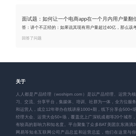
面试题：如何让一个电商app在一个月内用户量翻
答：讲个不正经的：如果说其现有用户量超过40亿，那么该
回答了问题
关于
人人都是产品经理（woshipm.com）是以产品经理、运营为
习、交流、分享平台，集媒体、培训、社群为一体，全方位服
和运营人，成立12年举办在线讲座1000+期，线下分享会500+
经理大会、运营大会50+场，覆盖北上广深杭成都等20个城市
有较高的影响力和知名度。平台聚集了众多BAT美团京东滴滴3
网易等知名互联网公司产品总监和运营总监，他们在这里与你