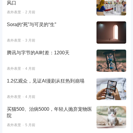
风口
表外表里
2 月前
Sora的“死”与可灵的“生”
表外表里
3 月前
腾讯与字节的AI时差：1200天
表外表里
4 月前
1.2亿观众，见证AI漫剧从狂热到崩塌
表外表里
4 月前
买猫500、治病5000，年轻人抛弃宠物医
院
表外表里
5 月前