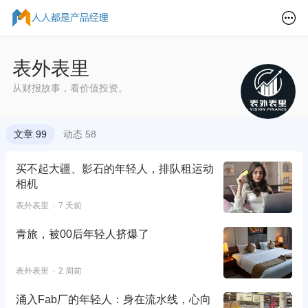
表外表里
从财报故事，看价值投资。
文章 99
动态 58
买不起大疆、影石的年轻人，排队租运动
相机
表外表里
7 天前
青旅，被00后年轻人挤爆了
表外表里
2 周前
涌入Fab厂的年轻人：身在流水线，心向