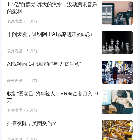
1.4亿“白嫖党”养大的汽水，没动腾讯音乐
的蛋糕
表外表里
5 月前
千问爆发，证明阿里AI战略进击的成功
表外表里
6 月前
AI视频的“1毛钱战争”与“万亿生意”
表外表里
6 月前
收割“爱老己”的年轻人，VR淘金客月入10
万
表外表里
7 月前
抖音变阵，美团受伤？
表外表里
8 月前