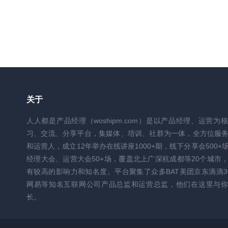
关于
人人都是产品经理（woshipm.com）是以产品经理、运营为
习、交流、分享平台，集媒体、培训、社群为一体，全方位服
和运营人，成立12年举办在线讲座1000+期，线下分享会500+
经理大会、运营大会50+场，覆盖北上广深杭成都等20个城市
有较高的影响力和知名度。平台聚集了众多BAT美团京东滴滴3
网易等知名互联网公司产品总监和运营总监，他们在这里与你
长。