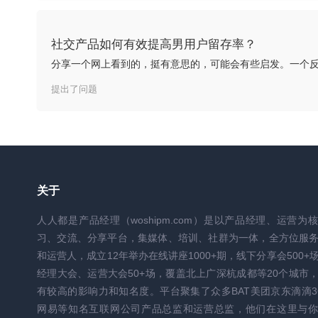
社交产品如何有效提高男用户留存率？
提出了问题
关于
人人都是产品经理（woshipm.com）是以产品经理、运营为
习、交流、分享平台，集媒体、培训、社群为一体，全方位服
和运营人，成立12年举办在线讲座1000+期，线下分享会500+
经理大会、运营大会50+场，覆盖北上广深杭成都等20个城市
有较高的影响力和知名度。平台聚集了众多BAT美团京东滴滴3
网易等知名互联网公司产品总监和运营总监，他们在这里与你