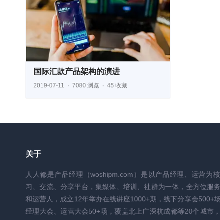
国际汇款产品架构的演进
2019-07-11
7080 浏览
45 收藏
关于
人人都是产品经理（woshipm.com）是以产品经理、运营为
习、交流、分享平台，集媒体、培训、社群为一体，全方位服
和运营人，成立12年举办在线讲座1000+期，线下分享会500+
经理大会、运营大会50+场，覆盖北上广深杭成都等20个城市