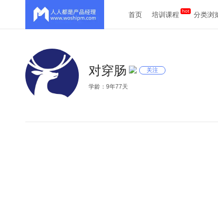
首页
培训课程
分类浏
对穿肠
关注
学龄：9年77天