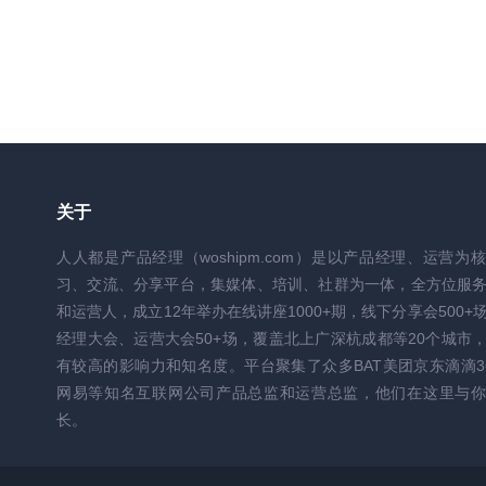
关于
人人都是产品经理（woshipm.com）是以产品经理、运营为
习、交流、分享平台，集媒体、培训、社群为一体，全方位服
和运营人，成立12年举办在线讲座1000+期，线下分享会500+
经理大会、运营大会50+场，覆盖北上广深杭成都等20个城市
有较高的影响力和知名度。平台聚集了众多BAT美团京东滴滴3
网易等知名互联网公司产品总监和运营总监，他们在这里与你
长。