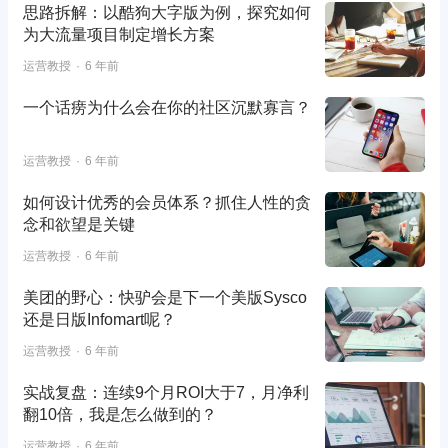
思路拆解：以酷狗大字版为例，探究如何
为大流量项目制定增长方案
运营教授
6 年前
一个话痨为什么会在你的社区沉默寡言？
运营教授
6 年前
如何设计优秀的会员体系？抓住人性的贪
念和欲望是关键
运营教授
6 年前
美团的野心：快驴会是下一个美版Sysco
还是日版Infomart呢？
运营教授
6 年前
实战复盘：连续9个月ROI大于7，月净利
翻10倍，我是怎么做到的？
运营教授
6 年前