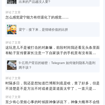
出来的产品越没人要?
评论了文章
怎么感觉梁宁能力有些退化了的感觉……
梁宁：接下来，是情绪价值的比拼
评论了文章
这玩意儿不是被打击的对象嘛，前段时间我还看见头条里面
有帖子宣传要家长注意一下自家孩子的手机里有没有装这个
APP，装了就卸掉
9 亿用户背后的秘密：Telegram 如何做到隐私与盈利
两不误？
评论了文章
时隔多日，我还是想知道巴博斯到底是啥，查了好多，但是
不清楚是不是方法不对或者是渠道面太窄了，一直只是搜到
奔驰改装车……抓心一样的感觉，大佬抽空回下哈
评论了文章
至少有心里烦心事的时候跟神像诉说下，神像大概率不会怪