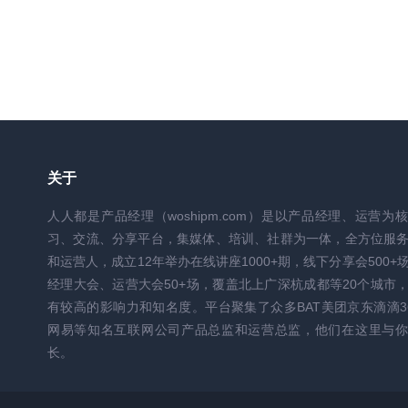
关于
人人都是产品经理（woshipm.com）是以产品经理、运营为
习、交流、分享平台，集媒体、培训、社群为一体，全方位服
和运营人，成立12年举办在线讲座1000+期，线下分享会500+
经理大会、运营大会50+场，覆盖北上广深杭成都等20个城市
有较高的影响力和知名度。平台聚集了众多BAT美团京东滴滴3
网易等知名互联网公司产品总监和运营总监，他们在这里与你
长。