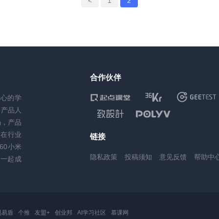
<
1
2
合作伙伴
核心的学
务产品人
场，产品
，在行业
链接
60小米
隐私政策
投稿须知
意见反馈
帮助中
一起成
易易盾
个推
友盟+
创业邦
AI学习社区
慕课网