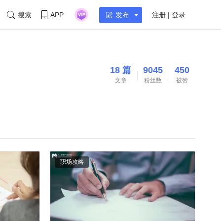
搜索
APP
注册 | 登录
发布
18 篇
9045
450
文章
粉丝数
被赞
职场攻略