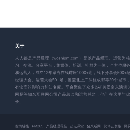
关于
人人都是产品经理（woshipm.com）是以产品经理、运营为
习、交流、分享平台，集媒体、培训、社群为一体，全方位服
和运营人，成立12年举办在线讲座1000+期，线下分享会500+
经理大会、运营大会50+场，覆盖北上广深杭成都等20个城市
有较高的影响力和知名度。平台聚集了众多BAT美团京东滴滴3
网易等知名互联网公司产品总监和运营总监，他们在这里与你
长。
友情链接
PM265
产品经理导航
起点课堂
猪八戒网
伙伴云表格
网