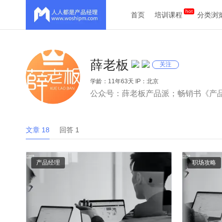
首页
培训课程
分类浏
薛老板
关注
学龄：11年63天 IP：北京
公众号：薛老板产品派；畅销书《产
文章 18
回答 1
产品经理
职场攻略