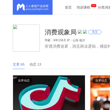
首页
培训课程
分类浏
消费观象局
关注
学龄：8年156天 IP：山东 临沂
穿透消费迷雾，洞见商业逻辑，捕捉
文章 65
动态 13
业界动态
业界动态