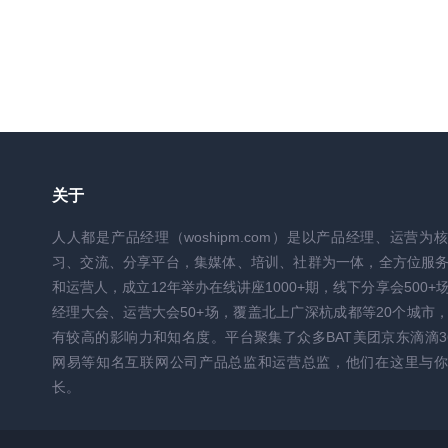
关于
人人都是产品经理（woshipm.com）是以产品经理、运营为
习、交流、分享平台，集媒体、培训、社群为一体，全方位服
和运营人，成立12年举办在线讲座1000+期，线下分享会500+
经理大会、运营大会50+场，覆盖北上广深杭成都等20个城市
有较高的影响力和知名度。平台聚集了众多BAT美团京东滴滴3
网易等知名互联网公司产品总监和运营总监，他们在这里与你
长。