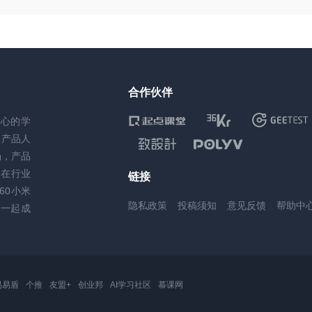
合作伙伴
核心的学
务产品人
场，产品
，在行业
链接
60小米
隐私政策
投稿须知
意见反馈
帮助中
一起成
易易盾
个推
友盟+
创业邦
AI学习社区
慕课网