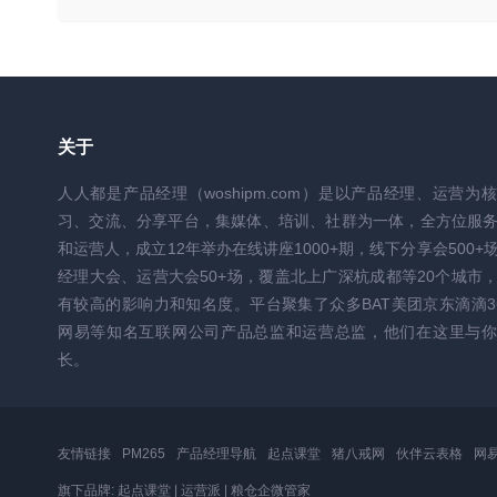
关于
人人都是产品经理（woshipm.com）是以产品经理、运营为
习、交流、分享平台，集媒体、培训、社群为一体，全方位服
和运营人，成立12年举办在线讲座1000+期，线下分享会500+
经理大会、运营大会50+场，覆盖北上广深杭成都等20个城市
有较高的影响力和知名度。平台聚集了众多BAT美团京东滴滴3
网易等知名互联网公司产品总监和运营总监，他们在这里与你
长。
友情链接
PM265
产品经理导航
起点课堂
猪八戒网
伙伴云表格
网
旗下品牌:
起点课堂
|
运营派
|
粮仓企微管家