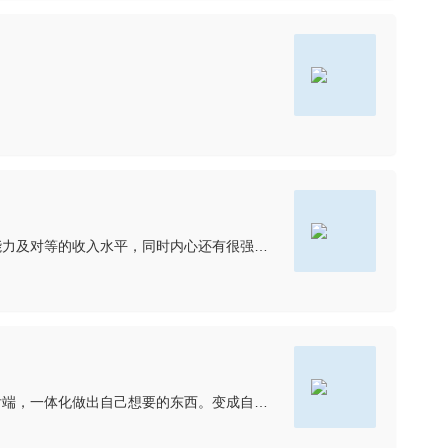
答：刚从银行柜员跨行跳槽出来做产品助理这个岗位是因为我发现我喜欢画原型，喜欢这种成就感，并且想逃出舒适区，向往更高的能力及对等的收入水平，同时内心还有很强烈的危机意识。
答：刚接触的时候就超级感兴趣，感觉找到了自己感兴趣的工作，并且可以不断完善自己做出来的成果。想从产品开始慢慢学前端，后端，一体化做出自己想要的东西。变成自己的成果结晶