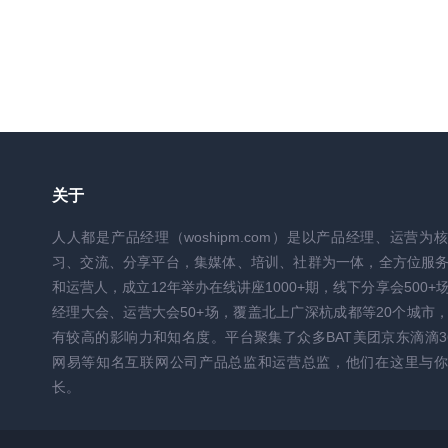
关于
人人都是产品经理（woshipm.com）是以产品经理、运营为
习、交流、分享平台，集媒体、培训、社群为一体，全方位服
和运营人，成立12年举办在线讲座1000+期，线下分享会500+
经理大会、运营大会50+场，覆盖北上广深杭成都等20个城市
有较高的影响力和知名度。平台聚集了众多BAT美团京东滴滴3
网易等知名互联网公司产品总监和运营总监，他们在这里与你
长。