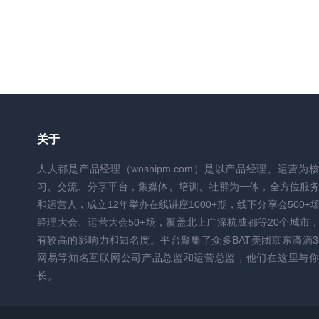
关于
人人都是产品经理（woshipm.com）是以产品经理、运营为
习、交流、分享平台，集媒体、培训、社群为一体，全方位服
和运营人，成立12年举办在线讲座1000+期，线下分享会500+
经理大会、运营大会50+场，覆盖北上广深杭成都等20个城市
有较高的影响力和知名度。平台聚集了众多BAT美团京东滴滴3
网易等知名互联网公司产品总监和运营总监，他们在这里与你
长。