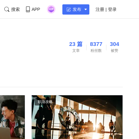
搜索
APP
注册 | 登录
发布
23 篇
8377
304
文章
粉丝数
被赞
职场攻略