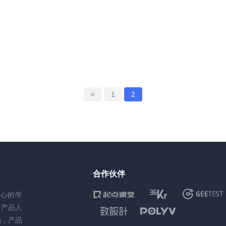
<
1
2
合作伙伴
核心的学
务产品人
场，产品