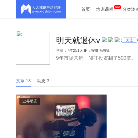
首页
培训课程
分类浏
明天就退休v
关注
学龄：7年251天 IP：安徽 马鞍山
9年市场营销，NFT投资翻了500倍。
文章 13
动态 3
业界动态