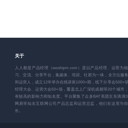
关于
人人都是产品经理（woshipm.com）是以产品经理、运营为
习、交流、分享平台，集媒体、培训、社群为一体，全方位服
和运营人，成立12年举办在线讲座1000+期，线下分享会500+
经理大会、运营大会50+场，覆盖北上广深杭成都等20个城市
有较高的影响力和知名度。平台聚集了众多BAT美团京东滴滴3
网易等知名互联网公司产品总监和运营总监，他们在这里与你
长。