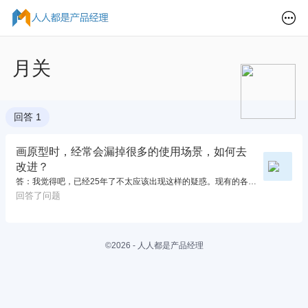
月关
回答 1
画原型时，经常会漏掉很多的使用场景，如何去
改进？
答：我觉得吧，已经25年了不太应该出现这样的疑惑。现有的各种AI产品已经可以很好的帮你规避可能遗漏的使用场景，需求设计过程中AI可以帮助完善产品框架、功能清单，甚至到功能详情的编写。不要说1个人的思考，可能100个人的思考也不如与AI进行反复的沟通和check操作，以求最终的产品文档覆盖到每一个可能产生的使用场景</
回答了问题
©2026 - 人人都是产品经理