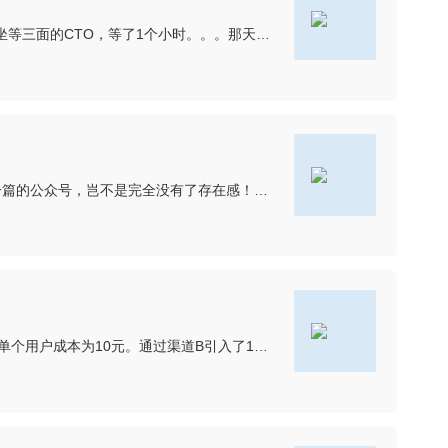
最近刚好在面试之前去一家公司一面是产品总监，结束后，由于找不到二面三面的人，所以改约其他时间第二次约好，HR二面结束后坐等三面的CTO，等了1个小时。。。那天之后没有安排，所以就继续等待了（有一个公司
假如点击订阅号真的出现类似新闻页那种信息流，目测对于更新频繁、推送条数多的公众号很有优势，对于每周更新一次，每次更新一篇的公众号，岂不是完全没有了存在感！所以，腾讯粑粑应该不会这样做。信息流的推荐规则
成本意识。做任何运营活动都要考虑到投入产出比，考虑是否能够落地。就拿APP推广来说：假如App通过渠道A引入了5000个用户，单个用户成本为10元。通过渠道B引入了10000个用户，单个用户成本为3元