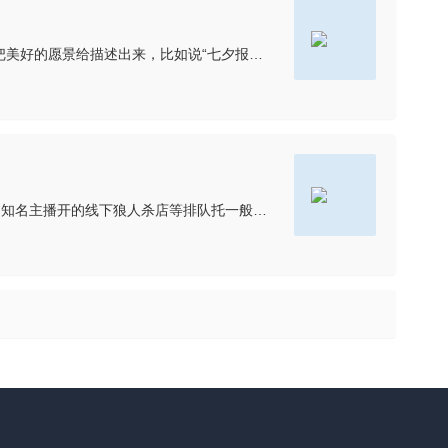
“别人约会，我来学习！”不知道哪家教育行业的文案这么水，哈哈~单身够可怜了，还只能看别人成双对，自己孤苦伶仃学习，应该要把美好的愿景给描述出来，比如说“七夕报名学习，买一送一，良好的关系应该是彼此督促
从众心理网红店大致分两种，一种是靠自己产品质量以及媒体炒作，建立了自己的品牌效应，另一种靠其他IP，比如明星开的火锅店，知名主播开的线下狼人杀店等排队托一般是第一种，在初期流量难以引进的情况下，采用“