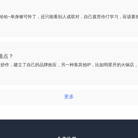
值点？
更多