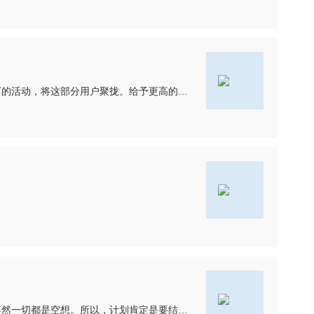
首先，要培养社区中的一批种子精英用户，通过现在你们的数据找到一些比较活跃且质量较高的用户，通过一些小范围的线上或者线下的活动，将这部分用户聚拢。给予更高的权限，同时给予这些精英用户更高的存在感与荣誉感
哈～前段时间刚写了年终总结与新年计划，结果计划赶不上变化，需要另谋出路了，也需要有新规划，新规划的前提是新出路有了，不然一切都是空想。所以，计划肯定是要结合自身情况喽，题主这种情况可以分析一下去年的结