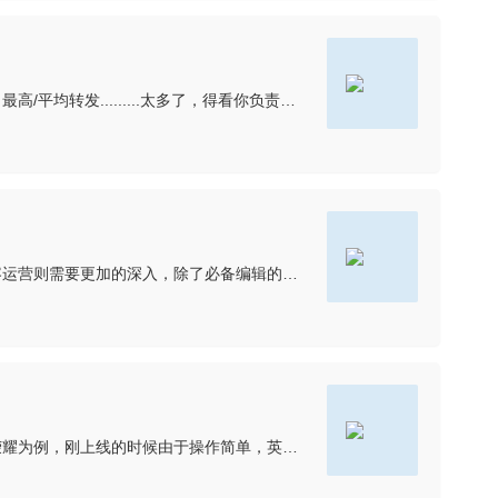
新浪的运营分的很细啦，负责不同产品线关注重点肯定很不一样啦举几个例子转评率停留时长僵尸账号监测流量来源投诉回复速度每日最高/平均转发.........太多了，得看你负责的业务需要哪些啦
最简单直白点就是点与面的区别。内容编辑的主要职责就是文章的编辑、推送等内容方面基本工作，更加偏向于执行层面的工作。内容运营则需要更加的深入，除了必备编辑的基本技能，更加需要统筹的能力，如对内容的统筹，
这个现象放在游戏中其实更加形象，大部分游戏中，老玩家总是对新玩家持俯视态度的。这其实和游戏更新迭代有很大原因。以王者荣耀为例，刚上线的时候由于操作简单，英雄数量少，吸引了很多想玩moba又玩不6的人来