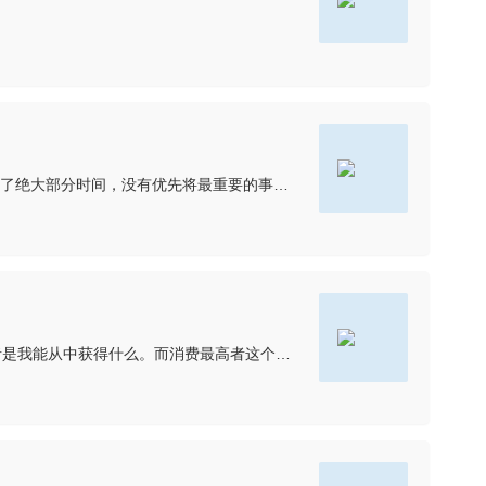
一样的道理，什么阶段做什么事情，focus on阶段性目标。有些运营人就是想得太多做得太少，或者是被日常琐碎又重复的工作给占据了绝大部分时间，没有优先将最重要的事情放在前面考虑，导致日复一日的琐碎，没
请恕我直言，这是一个非常差的营销方法，虽然我不是运营，但是我感觉营销活动必须做到用户看到以后感觉这就是为我准备的，或者是我能从中获得什么。而消费最高者这个是排他条件，至少会让超过90%的人觉得和自己无