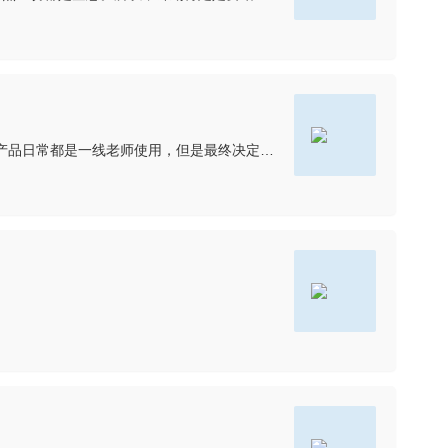
2B与2C之间的区别，大体体现在客户与用户的关系上。拿一个2B的“智慧校园应用”产品来举例：你要给一个学校推广一款产品，这款产品日常都是一线老师使用，但是最终决定是否购买的是学校主任或者是校长。这个时