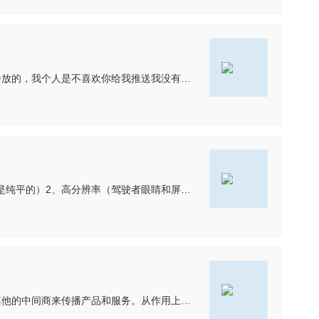
不经过用户同意的操作都是流氓操作，现在微博就是个流氓集合体，用我的账号关注人，用我的账号给别人点赞，现在视频都是自动播放的，我个人是不喜欢你给我推送我没有主动点击的东西，学朋友圈不好吗，放完即止，学抖
假设能造一块宽大约1米8高大约1米的大屏幕，这块屏要同时具备如下10个要求（否则车主不用）：1、曲面（没有那辆车的前挡玻璃是纯平的）2、高分辨率（驾驶者眼睛和屏幕离得那么近，如果分辨率低了看出来全是大
先来看分销的含义。分销是建立销售渠道，产品、服务的生产商为了接触到更多的目标消费者，扩大销量实现销售转化，通常会通过其他的中间商来传播产品和服务。从作用上来讲，分销这种业态模式更适合快消品，因为这类商