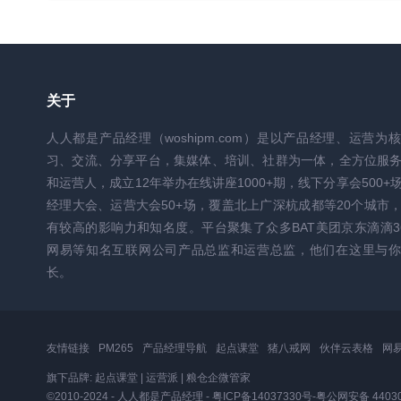
关于
人人都是产品经理（woshipm.com）是以产品经理、运营为
习、交流、分享平台，集媒体、培训、社群为一体，全方位服
和运营人，成立12年举办在线讲座1000+期，线下分享会500+
经理大会、运营大会50+场，覆盖北上广深杭成都等20个城市
有较高的影响力和知名度。平台聚集了众多BAT美团京东滴滴3
网易等知名互联网公司产品总监和运营总监，他们在这里与你
长。
友情链接
PM265
产品经理导航
起点课堂
猪八戒网
伙伴云表格
网
旗下品牌:
起点课堂
|
运营派
|
粮仓企微管家
©2010-2024 - 人人都是产品经理 -
粤ICP备14037330号
-
粤公网安备 44030