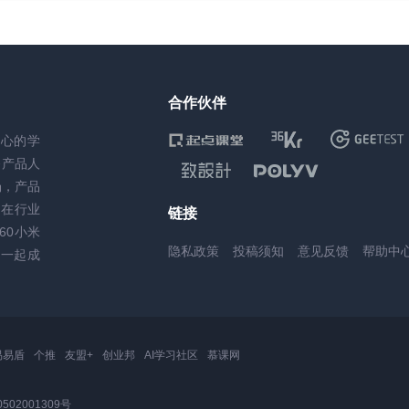
合作伙伴
核心的学
务产品人
场，产品
，在行业
链接
60小米
隐私政策
投稿须知
意见反馈
帮助中
一起成
易易盾
个推
友盟+
创业邦
AI学习社区
慕课网
502001309号