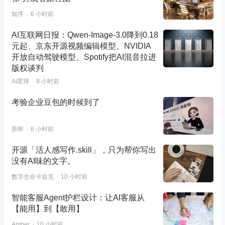
知序
6 小时前
AI互联网日报：Qwen-Image-3.0降到0.18
元起、京东开源视频编辑模型、NVIDIA
开放自动驾驶模型、Spotify把AI混音拉进
版权谈判
AI星球
8 小时前
考验企业豆包的时候到了
新眸
8 小时前
开源「活人感写作.skill」，只为帮你写出
没有AI味的文字。
数字生命卡兹克
10 小时前
智能客服Agent护栏设计：让AI客服从
【能用】到【敢用】
Amber
10 小时前