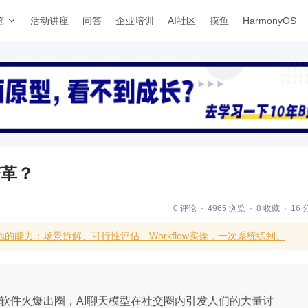
览
活动讲座
问答
企业培训
AI社区
摸鱼
HarmonyOS
变革？
0 评论
4965 浏览
8 收藏
16 
的能力：场景拆解、可行性评估、Workflow实操，一次系统练到。
I绘画软件火爆出圈，AI聊天模型在社交圈内引发人们的大量讨