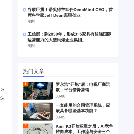
谷歌巨震！诺奖得主卸任DeepMind CEO，首
席科学家Jeff Dean离职创业
刚刚
工信部：到2030年，形成3~5家具有较强国际
运营能力的大型民爆企业集团。
刚刚
热门文章
罗永浩“开炮”后：电视厂商沉
，S
默，平台借势营销
08-06
值达
一套能用的合同管理系统，应
该具备哪些基本功能？
08-05
Kimi K3开放权重之后，AI竞争
转向成本、工作流与安全三个