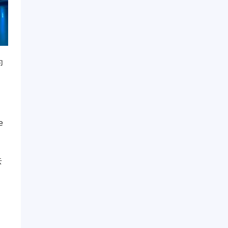
为
e
去