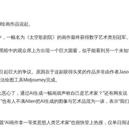
I绘画作品说起。
中，一幅名为《太空歌剧院》的画作最终获得数字艺术类别冠军
黑暗中的观众席上方出现一个巨大圆窗，似乎能看到另一个未知
起巨大的争议。原因在于这副获得头奖的作品并非由作者Jaso
绘图工具Midjourney完成。
“这太恶心了，通过AI生成一幅画就声称自己是艺术家？”还有网友说
也有人不满Allen把AI生成的图像与艺术品混为一谈，表示“我
“AI画作拿一等奖惹怒人类艺术家”也很快登上热搜，仅单日阅