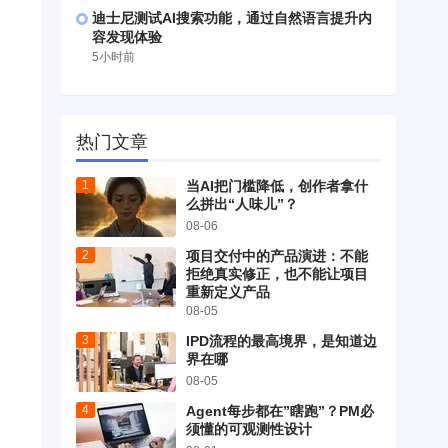
迪士尼测试AI搜索功能，通过自然语言提升内
容发现体验
5小时前
热门文章
当AI把门槛降低，创作者拿什
么拼出“人味儿”？
08-06
项目交付中的产品演进：不能
拒绝真实修正，也不能让项目
重新定义产品
08-05
IPD流程的最高境界，是知道边
界在哪
08-05
Agent每步都在”瞎跑”？PM必
须懂的可观测性设计