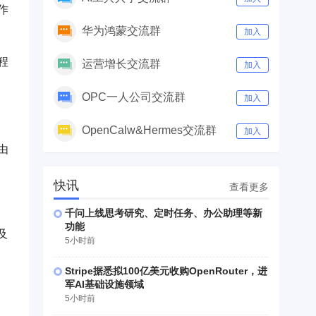
作
华为鸿蒙交流群
加入
程
运营增长交流群
加入
OPC一人公司交流群
加入
OpenCalw&Hermes交流群
加入
由
快讯
查看更多
千问上线思考研究、定时任务、办公助理等新
功能
及
5小时前
Stripe据悉拟100亿美元收购OpenRouter，进
军AI基础设施领域
5小时前