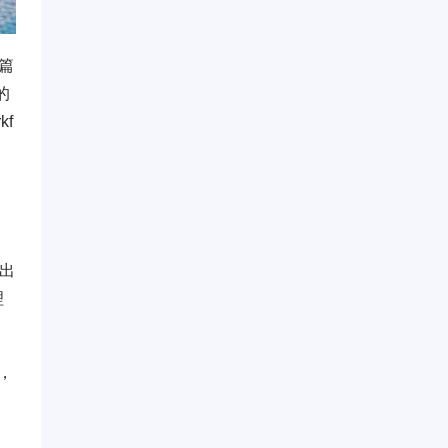
这篇
的
kf
出
理
，