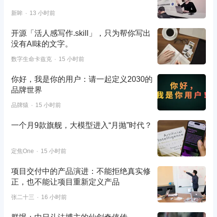
新眸
13 小时前
开源「活人感写作.skill」，只为帮你写出
没有AI味的文字。
数字生命卡兹克
15 小时前
你好，我是你的用户：请一起定义2030的
品牌世界
品牌猿
15 小时前
一个月9款旗舰，大模型进入“月抛”时代？
定焦One
15 小时前
项目交付中的产品演进：不能拒绝真实修
正，也不能让项目重新定义产品
张二十三
16 小时前