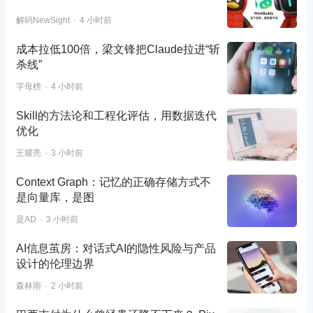
解码NewSight
4 小时前
成本拉低100倍，梁文锋把Claude拉进“斩
杀线”
字母榜
4 小时前
Skill的方法论和工程化评估，用数据迭代
优化
王耀亮
3 小时前
Context Graph：记忆的正确存储方式不
是向量库，是图
是AD
3 小时前
AI信息茧房：对话式AI的隐性风险与产品
设计的伦理边界
森林雨
2 小时前