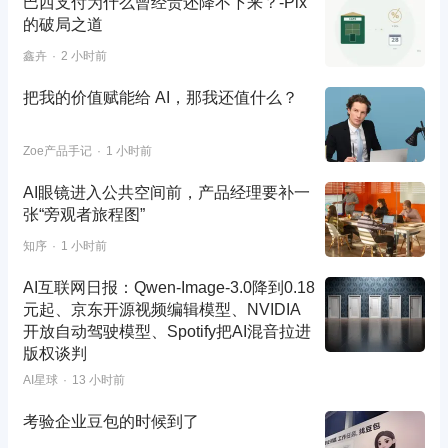
巴西支付为什么曾经贵还降不下来？-Pix
的破局之道
鑫卉
2 小时前
把我的价值赋能给 AI，那我还值什么？
Zoe产品手记
1 小时前
AI眼镜进入公共空间前，产品经理要补一
张“旁观者旅程图”
知序
1 小时前
AI互联网日报：Qwen-Image-3.0降到0.18
元起、京东开源视频编辑模型、NVIDIA
开放自动驾驶模型、Spotify把AI混音拉进
版权谈判
AI星球
13 小时前
考验企业豆包的时候到了