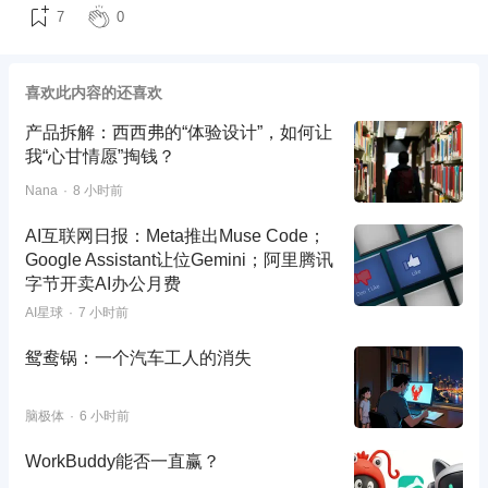
7
0
喜欢此内容的还喜欢
产品拆解：西西弗的“体验设计”，如何让
我“心甘情愿”掏钱？
Nana
8 小时前
AI互联网日报：Meta推出Muse Code；
Google Assistant让位Gemini；阿里腾讯
字节开卖AI办公月费
AI星球
7 小时前
鸳鸯锅：一个汽车工人的消失
脑极体
6 小时前
WorkBuddy能否一直赢？