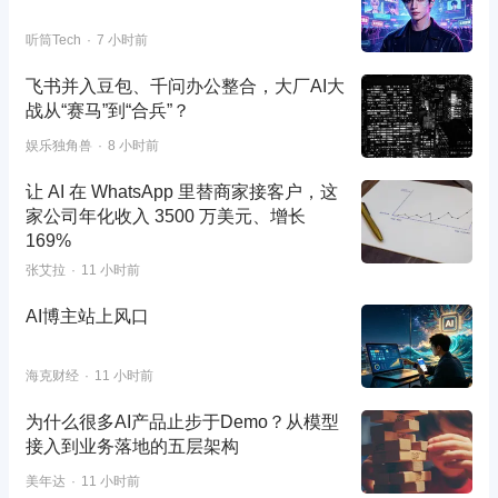
听筒Tech
7 小时前
飞书并入豆包、千问办公整合，大厂AI大
战从“赛马”到“合兵”？
娱乐独角兽
8 小时前
让 AI 在 WhatsApp 里替商家接客户，这
家公司年化收入 3500 万美元、增长
169%
张艾拉
11 小时前
AI博主站上风口
海克财经
11 小时前
为什么很多AI产品止步于Demo？从模型
接入到业务落地的五层架构
美年达
11 小时前