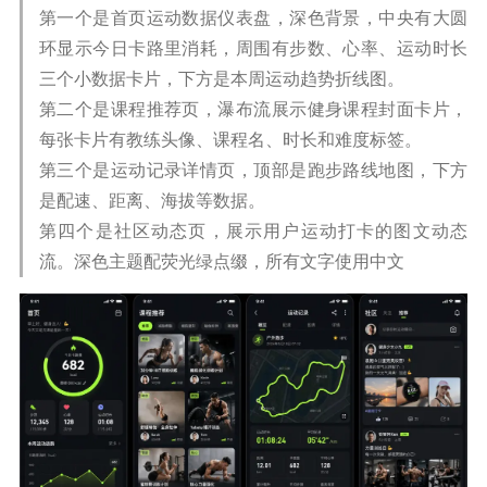
第一个是首页运动数据仪表盘，深色背景，中央有大圆
环显示今日卡路里消耗，周围有步数、心率、运动时长
三个小数据卡片，下方是本周运动趋势折线图。
第二个是课程推荐页，瀑布流展示健身课程封面卡片，
每张卡片有教练头像、课程名、时长和难度标签。
第三个是运动记录详情页，顶部是跑步路线地图，下方
是配速、距离、海拔等数据。
第四个是社区动态页，展示用户运动打卡的图文动态
流。深色主题配荧光绿点缀，所有文字使用中文