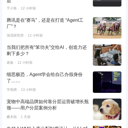
层”
于小鱼
12 小时前
腾讯是在“赛马”，还是在打造 “Agent工
厂”？
深流研究所
12 小时前
当我们把所有“笨功夫”交给AI，创造力还
剩下多少？
袁振
12 小时前
细思极恐，Agent学会给自己办假身份
了……
字母榜
13 小时前
宠物中高端品牌如何靠分层运营破增长瓶
颈——用户分层案例分析
桑木拓
1 天前