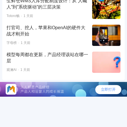
生鲜仓WMS入库分配制度设计：从”人喊
人”到”系统驱动”的三层决策
Totoro畅
1 天前
打官司、挖人，苹果和OpenAI的硬件大
战才刚开始
字母榜
1 天前
模型每周都在更新，产品经理该站在哪一
层
观澜AI
1 天前
©2026 - 人人都是产品经理