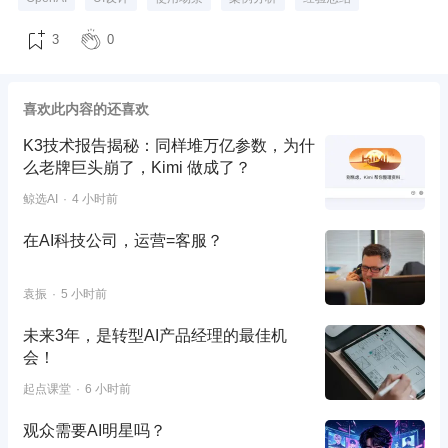
3
0
喜欢此内容的还喜欢
K3技术报告揭秘：同样堆万亿参数，为什
么老牌巨头崩了，Kimi 做成了？
鲸选AI
4 小时前
在AI科技公司，运营=客服？
袁振
5 小时前
未来3年，是转型AI产品经理的最佳机
会！
起点课堂
6 小时前
观众需要AI明星吗？