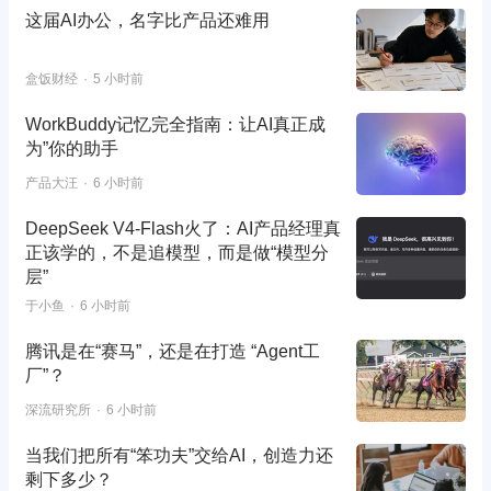
这届AI办公，名字比产品还难用
盒饭财经
5 小时前
WorkBuddy记忆完全指南：让AI真正成
为”你的助手
产品大汪
6 小时前
DeepSeek V4-Flash火了：AI产品经理真
正该学的，不是追模型，而是做“模型分
层”
于小鱼
6 小时前
腾讯是在“赛马”，还是在打造 “Agent工
厂”？
深流研究所
6 小时前
当我们把所有“笨功夫”交给AI，创造力还
剩下多少？