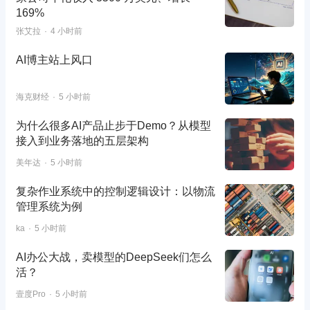
169%
张艾拉
4 小时前
AI博主站上风口
海克财经
5 小时前
为什么很多AI产品止步于Demo？从模型
接入到业务落地的五层架构
美年达
5 小时前
复杂作业系统中的控制逻辑设计：以物流
管理系统为例
ka
5 小时前
AI办公大战，卖模型的DeepSeek们怎么
活？
壹度Pro
5 小时前