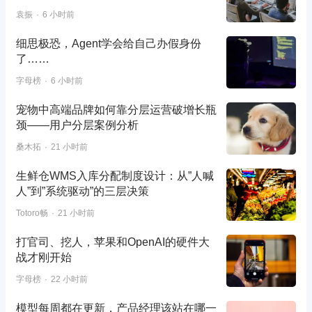
袁振
6 小时前
细思极恐，Agent学会给自己办假身份
了……
字母榜
6 小时前
宠物中高端品牌如何靠分层运营破增长瓶
颈——用户分层案例分析
桑木拓
21 小时前
生鲜仓WMS入库分配制度设计：从”人喊
人”到”系统驱动”的三层决策
Totoro畅
21 小时前
打官司、挖人，苹果和OpenAI的硬件大
战才刚开始
字母榜
22 小时前
模型每周都在更新，产品经理该站在哪一