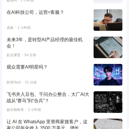
鲸选AI
2 小时前
在AI科技公司，运营=客服？
袁振
1 小时前
未来3年，是转型AI产品经理的最佳机
会！
起点课堂
54 分前
观众需要AI明星吗？
听筒Tech
51 分前
飞书并入豆包、千问办公整合，大厂AI大
战从“赛马”到“合兵”？
娱乐独角兽
2 小时前
让 AI 在 WhatsApp 里替商家接客户，这
家公司年化收入 3500 万美元、增长