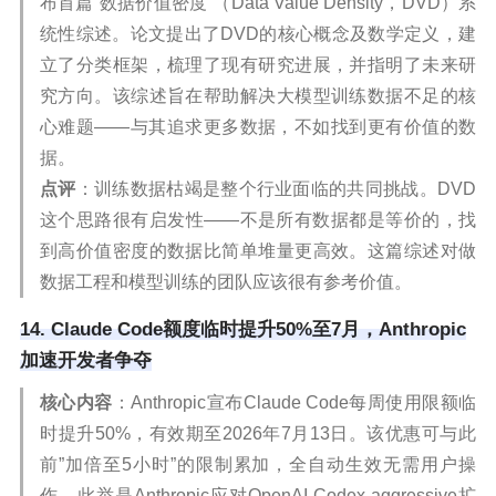
布首篇”数据价值密度”（Data Value Density，DVD）系
统性综述。论文提出了DVD的核心概念及数学定义，建
立了分类框架，梳理了现有研究进展，并指明了未来研
究方向。该综述旨在帮助解决大模型训练数据不足的核
心难题——与其追求更多数据，不如找到更有价值的数
据。
点评
：训练数据枯竭是整个行业面临的共同挑战。DVD
这个思路很有启发性——不是所有数据都是等价的，找
到高价值密度的数据比简单堆量更高效。这篇综述对做
数据工程和模型训练的团队应该很有参考价值。
14. Claude Code额度临时提升50%至7月，Anthropic
加速开发者争夺
核心内容
：Anthropic宣布Claude Code每周使用限额临
时提升50%，有效期至2026年7月13日。该优惠可与此
前”加倍至5小时”的限制累加，全自动生效无需用户操
作。此举是Anthropic应对OpenAI Codex aggressive扩