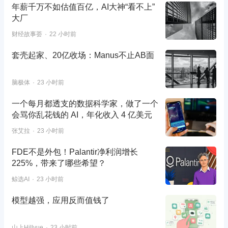
年薪千万不如估值百亿，AI大神“看不上”
大厂
财经故事荟
22 小时前
套壳起家、20亿收场：Manus不止AB面
脑极体
23 小时前
一个每月都透支的数据科学家，做了一个
会骂你乱花钱的 AI，年化收入 4 亿美元
张艾拉
23 小时前
FDE不是外包！Palantir净利润增长
225%，带来了哪些希望？
鲸选AI
23 小时前
模型越强，应用反而值钱了
山上Hillvue
23 小时前