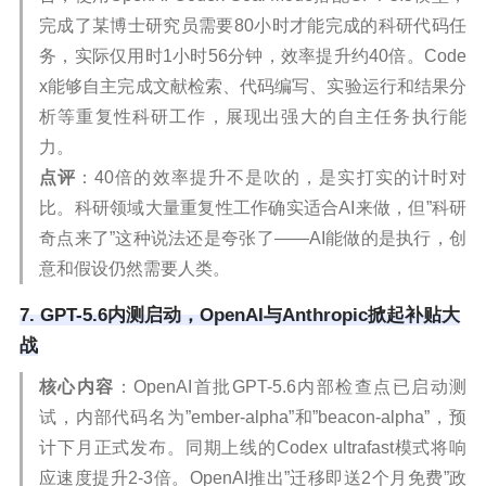
完成了某博士研究员需要80小时才能完成的科研代码任
务，实际仅用时1小时56分钟，效率提升约40倍。Code
x能够自主完成文献检索、代码编写、实验运行和结果分
析等重复性科研工作，展现出强大的自主任务执行能
力。
点评
：40倍的效率提升不是吹的，是实打实的计时对
比。科研领域大量重复性工作确实适合AI来做，但”科研
奇点来了”这种说法还是夸张了——AI能做的是执行，创
意和假设仍然需要人类。
7. GPT-5.6内测启动，OpenAI与Anthropic掀起补贴大
战
核心内容
：OpenAI首批GPT-5.6内部检查点已启动测
试，内部代码名为”ember-alpha”和”beacon-alpha”，预
计下月正式发布。同期上线的Codex ultrafast模式将响
应速度提升2-3倍。OpenAI推出”迁移即送2个月免费”政