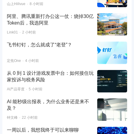
山上Hillvue
8 小时前
阿里、腾讯重新打办公这一仗：烧掉30亿
Token后，我选阿里
Link01
2 小时前
飞书钉钉，怎么就成了“老登”？
定焦One
4 小时前
从 0 到 1 设计游戏发票中台：如何接住玩
家投诉与税务风险
AI产品零度
5 小时前
AI 能秒级出报表，为什么业务还是来不
及？
钟文峰
22 小时前
一周以后，我想我终于可以来聊聊