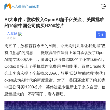
AI大事件：微软投入OpenAI超千亿美金、美国批准
约10家中国公司购买H200芯片
AI星球
关注
3 月前
周五了，放松聊聊今天的AI圈。今天刷到几条让我觉得”哎
有点意思”的消息——微软高管在法庭上亲口承认投了Open
AI超过1000亿美元，腾讯Q1营收快2000亿了还在猛砸AI，
Codex直接上了手机端连免费用户都能用。百度Create大
会上李彦宏提了个新概念DAA，想用”日活智能体数”替代T
oken成为AI时代的新度量衡。对了，美国还放开了约10家
中国公司买H200芯片，英伟达显卡重新上了京东自营。信
息量挺大的，不啰嗦了，看内容吧。