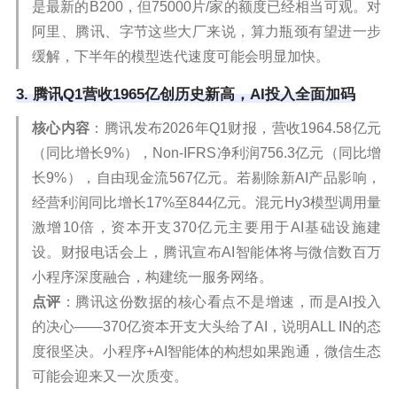
是最新的B200，但75000片/家的额度已经相当可观。对
阿里、腾讯、字节这些大厂来说，算力瓶颈有望进一步
缓解，下半年的模型迭代速度可能会明显加快。
3. 腾讯Q1营收1965亿创历史新高，AI投入全面加码
核心内容
：腾讯发布2026年Q1财报，营收1964.58亿元
（同比增长9%），Non-IFRS净利润756.3亿元（同比增
长9%），自由现金流567亿元。若剔除新AI产品影响，
经营利润同比增长17%至844亿元。混元Hy3模型调用量
激增10倍，资本开支370亿元主要用于AI基础设施建
设。财报电话会上，腾讯宣布AI智能体将与微信数百万
小程序深度融合，构建统一服务网络。
点评
：腾讯这份数据的核心看点不是增速，而是AI投入
的决心——370亿资本开支大头给了AI，说明ALL IN的态
度很坚决。小程序+AI智能体的构想如果跑通，微信生态
可能会迎来又一次质变。