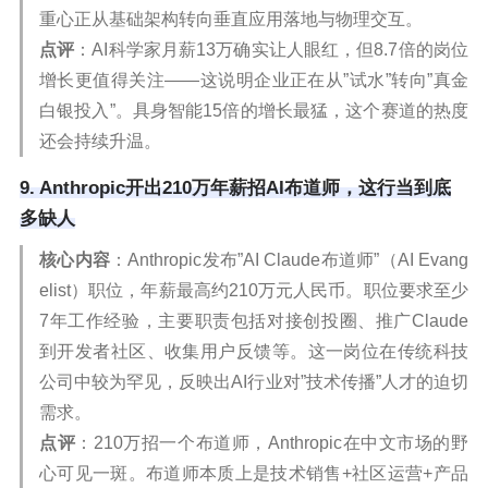
重心正从基础架构转向垂直应用落地与物理交互。
点评
：AI科学家月薪13万确实让人眼红，但8.7倍的岗位
增长更值得关注——这说明企业正在从”试水”转向”真金
白银投入”。具身智能15倍的增长最猛，这个赛道的热度
还会持续升温。
9. Anthropic开出210万年薪招AI布道师，这行当到底
多缺人
核心内容
：Anthropic发布”AI Claude布道师”（AI Evang
elist）职位，年薪最高约210万元人民币。职位要求至少
7年工作经验，主要职责包括对接创投圈、推广Claude
到开发者社区、收集用户反馈等。这一岗位在传统科技
公司中较为罕见，反映出AI行业对”技术传播”人才的迫切
需求。
点评
：210万招一个布道师，Anthropic在中文市场的野
心可见一斑。布道师本质上是技术销售+社区运营+产品