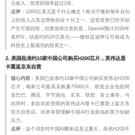
元收入，投资回报率超过2倍。
点评
：1000亿美元是个什么概念？相当于微软每年在AI
上的投入占其总营收的近十分之一。这笔投资已经开始
产生可观回报，但更值得注意的是，OpenAI预计2026年
底IPO，估值约8520亿美元——微软这波押注可能成为
科技史上最成功的投资之一。
2. 美国批准约10家中国公司购买H200芯片，英伟达显
卡重返京东自营
核心内容
：美国已批准约10家中国公司购买英伟达H200
芯片，每家公司最高采购量75000片。获批企业包括阿
里巴巴、腾讯、字节跳动、京东、联想、富士康等。与
此同时，多款此前受限的英伟达AI显卡已重新上架京东
官方自营店。此举有望缓解中国AI行业面临的算力短缺
压力。
点评
：这个消息对中国AI圈来说意义重大。虽然H200不