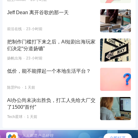
Jeff Dean 离开谷歌的那一天
前沿在线
23 小时前
把制作门槛打下来之后，AI短剧出海玩家
们决定“分道扬镳”
扬帆出海
23 小时前
低价，能不能撑起一个本地生活平台？
陈罡Pro
1 天前
AI办公尚未决出胜负，打工人先给大厂交
了1500“首付”
Tech星球
1 天前
©2026 - 人人都是产品经理