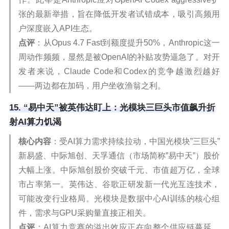
张的最新举措，旨在降低开发者试错成本，吸引高频用
户深度嵌入API生态。
点评
：从Opus 4.7 Fast到额度提升50%，Anthropic这一
周动作频频，显然是被OpenAI的补贴攻势逼急了。对开
发者来说，Claude Code和Codex的竞争越激烈越好
——两边都在加码，用户坐收渔翁之利。
15. “易中天”被英伟达盯上：光模块三巨头市值飙升折
射AI算力饥渴
核心内容
：受AI算力需求持续拉动，中国光模块”三巨头”
新易盛、中际旭创、天孚通信（市场简称”易中天”）股价
大幅上涨。中际旭创股价突破千元、市值超万亿，全球
市占率第一。英伟达、谷歌正研发新一代光互连技术，
可能改变行业格局。光模块是数据中心AI训练的核心组
件，需求与GPU采购量直接正相关。
点评
：AI算力竞赛的溢出效应正在向整个供应链蔓延。