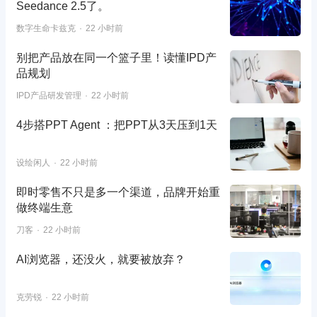
Seedance 2.5了。
数字生命卡兹克
22 小时前
别把产品放在同一个篮子里！读懂IPD产
品规划
IPD产品研发管理
22 小时前
4步搭PPT Agent ：把PPT从3天压到1天
设绘闲人
22 小时前
即时零售不只是多一个渠道，品牌开始重
做终端生意
刀客
22 小时前
AI浏览器，还没火，就要被放弃？
克劳锐
22 小时前