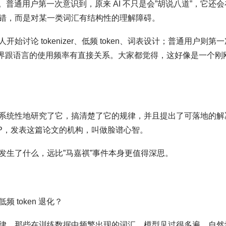
脚。普通用户第一次意识到，原来 AI 不只是会”胡说八道”，它还会
错，而是对某一类词汇有结构性的理解障碍。
论 tokenizer、低频 token、词表设计；普通用户则第一
个边界跟语言的使用频率有直接关系。大家都觉得，这好像是一个刚
系统性地研究了它，搞清楚了它的规律，并且提出了可落地的解
NLP，发表这篇论文的机构，叫做脸谱心智。
发生了什么，远比”马嘉祺”事件本身更值得深思。
token 退化？
律。那些在训练数据中频繁出现的词汇，模型见过很多遍，自然