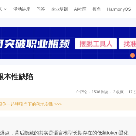
览
活动讲座
问答
企业培训
AI社区
摸鱼
HarmonyOS
根本性缺陷
0 评论
1536 浏览
2 收藏
17 
你一起聊聊当下的落地实践 >>>
引爆点，背后隐藏的其实是语言模型长期存在的低频token退化