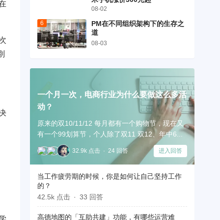
在
08-02
PM在不同组织架构下的生存之
道
次
08-03
刚
一个月一次，电商行业为什么要做这么多活
动？
决
原来的双10/11/12 每月都有一个购物节，现在又
有一个99划算节，个人除了双11 双12、年中6...
32.9k 点击
24 回答
进入回答
当工作疲劳期的时候，你是如何让自己坚持工作
的？
42.5k 点击
33 回答
高德地图的「互助共建」功能，有哪些运营难
学