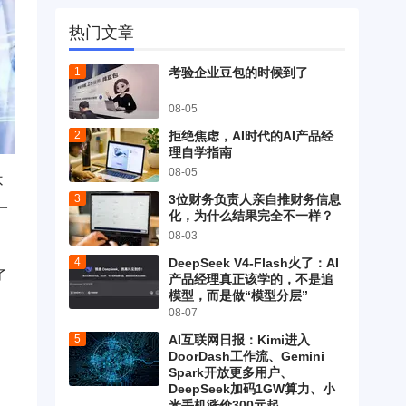
热门文章
考验企业豆包的时候到了
08-05
拒绝焦虑，AI时代的AI产品经
理自学指南
08-05
不
3位财务负责人亲自推财务信息
一
化，为什么结果完全不一样？
08-03
DeepSeek V4-Flash火了：AI
了
产品经理真正该学的，不是追
模型，而是做“模型分层”
08-07
AI互联网日报：Kimi进入
DoorDash工作流、Gemini
Spark开放更多用户、
DeepSeek加码1GW算力、小
米手机涨价300元起