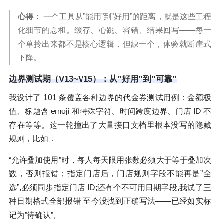
心得：
一个工具从”能用”到”好用”的距离，就是这些工程
化细节的总和。缓存、心跳、容错、结果回写——每一
个单拎出来都不是核心逻辑，但缺一个，体验就断崖式
下降。
边界测试期（V13~V15）：从”好用”到”可靠”
我设计了 101 条覆盖各种边界的代金券测试用例：金额极
值、标题含 emoji 和特殊字符、时间跨度边界、门店 ID 不
存在等等。这一轮撞出了大量接口文档里根本没写的隐藏
规则，比如：
“允许叠加使用”时，每人每天限用张数必须大于等于叠加次
数，否则报错；指定门店后，门店规则字段不能再是”全
选”,必须同步指定门店 ID;还有个不可用日期字段,我试了三
种日期格式全部报错,至今没找到正确写法——已经如实标
记为”待确认”。