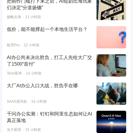
把制作门槛打下来之后，AI短剧出海玩家
们决定“分道扬镳”
扬帆出海
11 小时前
低价，能不能撑起一个本地生活平台？
陈罡Pro
12 小时前
AI办公尚未决出胜负，打工人先给大厂交
了1500“首付”
Tech星球
13 小时前
大厂AI办公入口大战，胜负手在哪
SAAS老司机
14 小时前
千问办公实测：钉钉和阿里生态如何让AI
真正落地
光子星球
15 小时前