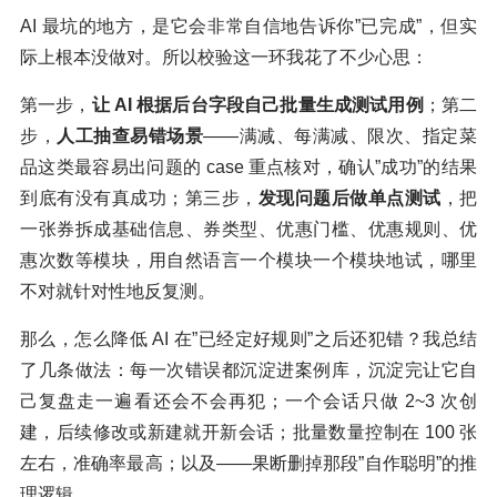
AI 最坑的地方，是它会非常自信地告诉你”已完成”，但实
际上根本没做对。所以校验这一环我花了不少心思：
第一步，
让 AI 根据后台字段自己批量生成测试用例
；第二
步，
人工抽查易错场景
——满减、每满减、限次、指定菜
品这类最容易出问题的 case 重点核对，确认”成功”的结果
到底有没有真成功；第三步，
发现问题后做单点测试
，把
一张券拆成基础信息、券类型、优惠门槛、优惠规则、优
惠次数等模块，用自然语言一个模块一个模块地试，哪里
不对就针对性地反复测。
那么，怎么降低 AI 在”已经定好规则”之后还犯错？我总结
了几条做法：每一次错误都沉淀进案例库，沉淀完让它自
己复盘走一遍看还会不会再犯；一个会话只做 2~3 次创
建，后续修改或新建就开新会话；批量数量控制在 100 张
左右，准确率最高；以及——果断删掉那段”自作聪明”的推
理逻辑。