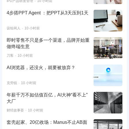
IPD产品研发管理
10 小时前
4步搭PPT Agent ：把PPT从3天压到1天
设绘闲人
10 小时前
即时零售不只是多一个渠道，品牌开始重
做终端生意
刀客
10 小时前
AI浏览器，还没火，就要被放弃？
克劳锐
10 小时前
年薪千万不如估值百亿，AI大神“看不上”
大厂
财经故事荟
10 小时前
套壳起家、20亿收场：Manus不止AB面