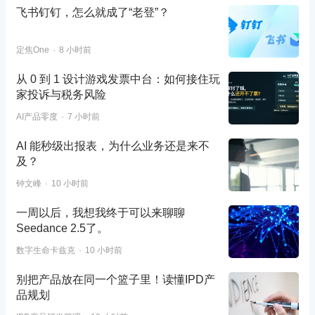
飞书钉钉，怎么就成了“老登”？
定焦One
8 小时前
从 0 到 1 设计游戏发票中台：如何接住玩
家投诉与税务风险
AI产品零度
7 小时前
AI 能秒级出报表，为什么业务还是来不
及？
钟文峰
10 小时前
一周以后，我想我终于可以来聊聊
Seedance 2.5了。
数字生命卡兹克
10 小时前
别把产品放在同一个篮子里！读懂IPD产
品规划