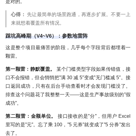
是对的。
心得：
先让最简单的场景跑通，再逐步扩展。不要一上
来就想着覆盖所有情况。
踩坑高峰期（V4~V6）：参数地雷阵
这是整个项目最痛苦的阶段，几乎每个字段背后都埋着一
颗雷。
第一颗雷：静默覆盖。
某个门槛类型字段如果传错值，接
口不会报错，但会悄悄把”满 30 减 5″变成”无门槛减 5″。接
口返回成功，只有在后台手动查看时才会发现门槛没了。
排查这个问题花了我整整一天——这是生产事故级别的”假
成功”。
第二颗雷：金额单位。
接口接收的是”分”，但用户 Excel
里写的是”元”。忘了乘 100，”5 元券”就变成了”5 分券”发出
去了。