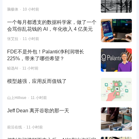
脑极体
10 小时前
一个每月都透支的数据科学家，做了一个
会骂你乱花钱的 AI，年化收入 4 亿美元
张艾拉
11 小时前
FDE不是外包！Palantir净利润增长
225%，带来了哪些希望？
鲸选AI
11 小时前
模型越强，应用反而值钱了
山上Hillvue
11 小时前
Jeff Dean 离开谷歌的那一天
前沿在线
11 小时前