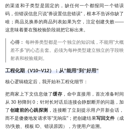
的渠道和子类型是固定的，缺任何一个都报同一个错误
码，但错误信息只说”券设置信息错误”，根本不告诉你缺了
啥；商品兑换券的商品列表如果为空，注定创建失败——
这意味着要在预校验阶段就把它标出来。
心得：
每种券类型都是一个独立的知识域，不能用”大概
差不多”的心态去套。必须为每种类型建立独立的字段映
射表和校验规则。
工程化期（V10~V12）：从”能用”到”好用”
核心逻辑稳定后，我开始补工程化细节：
把商家上下文信息做了
缓存
，命中直接用，首次准备时间
从 30 秒降到 0；针对长对话后连接会静默断开的问题，加
了
创建前的心跳探测
，连接断了立刻提示用户开新会话，
而不是傻傻地发请求等”无响应”；把创建结果
写回文件
（成
功/失败、模板 ID、错误原因），方便用户追溯。