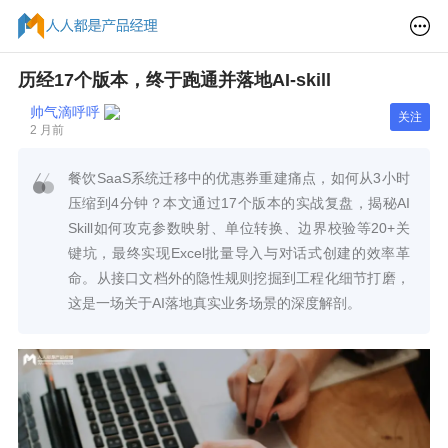
历经17个版本，终于跑通并落地AI-skill
帅气滴呼呼
关注
2 月前
餐饮SaaS系统迁移中的优惠券重建痛点，如何从3小时
压缩到4分钟？本文通过17个版本的实战复盘，揭秘AI
Skill如何攻克参数映射、单位转换、边界校验等20+关
键坑，最终实现Excel批量导入与对话式创建的效率革
命。从接口文档外的隐性规则挖掘到工程化细节打磨，
这是一场关于AI落地真实业务场景的深度解剖。