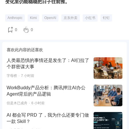
变化里仍能稳稳把日子往前推。
Anthropic
Kimi
OpenAI
京东外卖
小红书
钉钉
0
0
喜欢此内容的还喜欢
人类最恐惧的事情还是发生了：AI们拉了
个群密谋大事
字母榜
7 小时前
WorkBuddy产品分析：腾讯押注AI办公
Agent背后的产品逻辑
但是木已成舟
6 小时前
AI 都会写 PRD 了，我为什么还要专门做
一款 Skill？