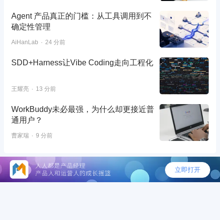
Agent 产品真正的门槛：从工具调用到不
确定性管理
AiHanLab
24 分前
SDD+Harness让Vibe Coding走向工程化
王耀亮
13 分前
WorkBuddy未必最强，为什么却更接近普
通用户？
曹家瑞
9 分前
©2026 - 人人都是产品经理
AI落地总踩坑？预约直播锁定3大“速赢”场景，让
组织效率实现可量化跃升