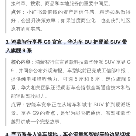
接种草、搜索、商品和本地服务的重要中间层。
点评
：小红书最值钱的资产是信任感。精选如果做得
好，会提升决策效率；如果过度商业化，也会伤到社区
原有的真实感。
3. 鸿蒙智行享界 G9 官宣，华为车 BU 把硬派 SUV 带
入旗舰 9 系
核心内容
：鸿蒙智行官宣首款科技豪华硬派 SUV 享界 G
9，并同步公布外观海报。车型此前已完成工信部申报，
提供纯电和增程动力、可选 5 座和 6 座，定位旗舰 9
系，华为相关团队还强调新车会搭载全新通信技术和智
能辅助驾驶能力。
点评
：智能车竞争正在从轿车和城市 SUV 扩到硬派场
景。享界 G9 的看点，是华为能否把通信、智驾和豪华
越野讲成一个完整故事。
4. 字节系杀入造车腹地，车企流量和智能座舱边界继续