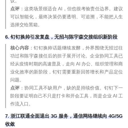
议。
点评
：这类场景很适合 AI，但也很考验责任边界。建议
可以智能化，最终决策仍要透明、可追溯，不能把人生
选择交给黑箱。
6. 钉钉换帅引发复盘，无招与陈宇森交接组织新阶段
核心内容
：钉钉换帅话题继续发酵，外界围绕无招过往
功过和陈宇森接任后的担子展开讨论。企业协同工具已
经从疫情时期的高速普及，走向 AI 办公、组织管理和商
业化效率的新阶段，钉钉需要重新回答增长和产品定位
问题。
点评
：协同工具不缺用户，缺的是持续价值。钉钉下一
阶段要证明自己不只是打卡和开会工具，而是企业 AI 工
作流入口。
7. 浙江联通全面退出 3G 服务，通信网络继续向 4G/5G
收敛