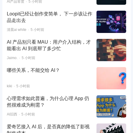
AI产品零度
5 小时前
Loopit已经让创作变简单， 下一步该让作
品走出去
清晨ai white
5 小时前
AI 产品别只看 MAU：用户介入结构，才
能看出 AI 到底帮了多少忙
Jaimo.
5 小时前
哪些关系，不能交给 AI？
kiki
5 小时前
心理需求如此普遍，为什么心理 App 仍
然很难成为刚需？
AI旧西
5 小时前
爱奇艺接入 AI 后，是否真的降低了影视