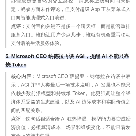
办理放进更自然的交互路径。消息称上线时间尚未确
定，蚂蚁方面未作评论，但支付超级 App 正从菜单式入
口向智能助理式入口演进。
点评
：支付宝的关键不是多一个聊天框，而是能否重排
服务入口。谁能让用户少点几步，谁就有机会重写移动
支付后的生活服务体验。
5. Microsoft CEO 纳德拉再谈 AGI，提醒 AI 不能只靠
烧 Token
核心内容
：Microsoft CEO 萨提亚・纳德拉在访谈中表
示，AGI 并非人类最后一项技术发明，AI 发展也不能只
依赖少数前沿模型和持续堆 Token。他更强调让整个经
济体系受益的生态建设，以及 AI 边际成本和实际价值之
间的匹配关系。
点评
：这句话很适合给 AI 狂热降温。模型能力要变成经
济价值，必须算清成本、场景和组织变化，不能只看发
布会上的能力曲线。