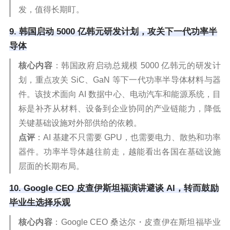
发，值得长期盯。
9. 韩国启动 5000 亿韩元研发计划，攻关下一代功率半
导体
核心内容
：韩国政府启动总规模 5000 亿韩元的研发计
划，重点攻关 SiC、GaN 等下一代功率半导体材料与器
件。该技术面向 AI 数据中心、电动汽车和能源系统，目
标是补齐从材料、设备到企业协同的产业链能力，降低
关键基础设施对外部供给的依赖。
点评
：AI 基建不只需要 GPU，也需要电力、散热和功率
器件。功率半导体越往前走，越能看出各国在基础设施
层面的长期布局。
10. Google CEO 皮查伊斯坦福演讲避谈 AI，转而鼓励
毕业生选择乐观
核心内容
：Google CEO 桑达尔・皮查伊在斯坦福毕业