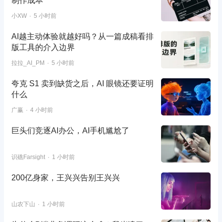
制作成本
小XW
5 小时前
AI越主动体验就越好吗？从一篇成稿看排
版工具的介入边界
拉拉_AI_PM
5 小时前
夸克 S1 卖到缺货之后，AI 眼镜还要证明
什么
广赢
4 小时前
巨头们竞逐AI办公，AI手机尴尬了
识礁Farsight
1 小时前
200亿身家，王兴兴告别王兴兴
山农下山
1 小时前