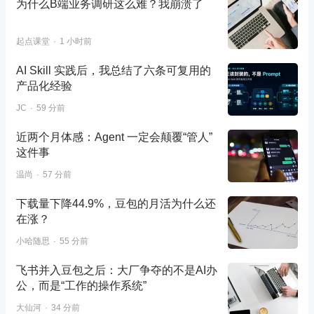
为什么B端业务调研这么难？我崩溃了
起点课堂
1 小时前
AI Skill 实践后，我总结了六条可复用的
产品化经验
JC
59 分前
近两个月体感：Agent 一定会颠覆“管人”
这件事
温尚
57 分前
下载量下降44.9%，豆包的月活为什么还
在涨？
小哈随思
55 分前
飞书并入豆包之后：大厂争夺的不是AI办
公，而是“工作的操作系统”
大仙河
34 分前