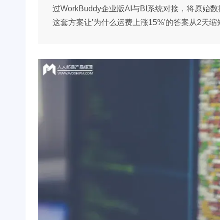
过WorkBuddy企业版AI与BI系统对接，将原
这套方案让'为什么运费上涨15%'的答案从2天缩