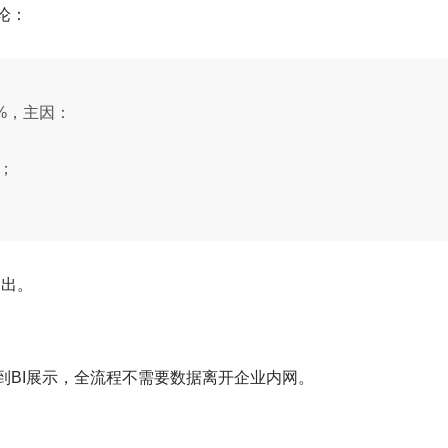
论：
2%，主因：
查；
输出。
回到BI展示，全流程不需要数据离开企业内网。