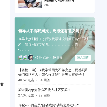
须懂的可观测性设计
08-01
领导从不看我周报，周报还有意义吗？
今早上接到新任务我说我最近没时间可能忙不过
来，领导问我忙啥呢。。。。。。。。内
心。。。
49.8k 点击
29 回答
进入回答
，
【轻松一问】（我常常因为不够变态，而感到和
你们格格不入）怎么样才能引导男人穿裙子？
40.5k 点击
34 回答
企业
菜谱类App为什么不接入社区买菜？
27.3k 点击
22 回答
你被app的会员“自动续费”功能套路过吗？