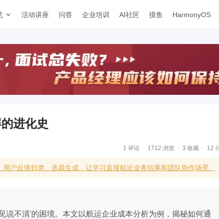
览
活动讲座
问答
企业培训
AI社区
摸鱼
HarmonyOS
大屏的进化史
1 评论
1712 浏览
3 收藏
12 
级、用户反馈归类、选题生成，让学习直接贴近业务结果和团队协作场景。
得见说不清'的困境。本文以航运企业成本分析为例，揭秘如何通