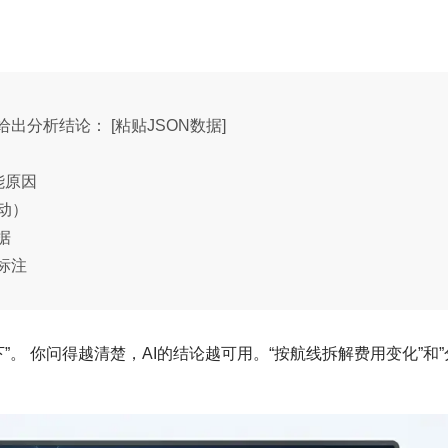
分析结论： [粘贴JSON数据]
能原因
动）
据
标注
下”。 你问得越清楚，AI的结论越可用。“按航线拆解费用变化”和”