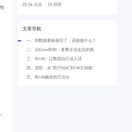
25.5k 点击
15 回答
均
文章导航
一、BI数据看板做完了，还能做什么？
二、从Excel到BI，多数企业走完的路
三、BI+AI：让数据自己说人话
四、进阶：从”用户问AI”到”AI主动推”
五、BI+AI融合的方法论
—