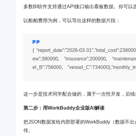
多数BI软件支持通过API接口输出看板数据。你可
以船舶费用为例，可以导出这样的数据片段：
{ “report_date”:”2026-03-31″,”total_cost”:2380
ew”:380000, “insurance”:200000, “maintenanc
el_B”:756000, “vessel_C”:734000},”monthly_tr
这一步是技术同学配合做的，属于一次性开发，后续
第二步：用WorkBuddy企业版AI解读
把JSON数据发给内部部署的WorkBuddy（数据
传。