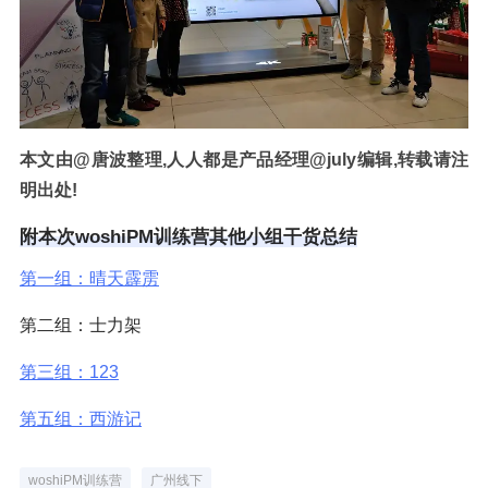
本文由@唐波整理,人人都是产品经理@july编辑,转载请注
明出处!
附本次woshiPM训练营其他小组干货总结
第一组：晴天霹雳
第二组：士力架
第三组：123
第五组：西游记
woshiPM训练营
广州线下