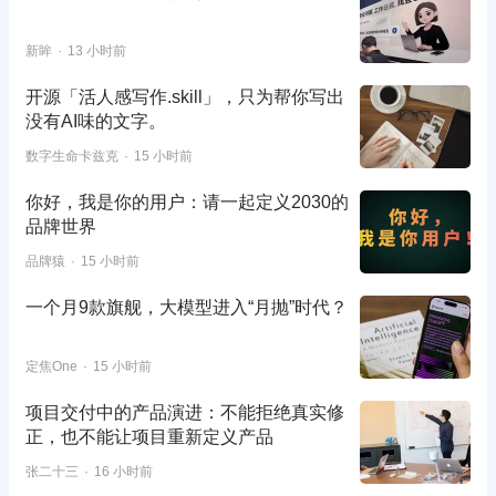
新眸
13 小时前
开源「活人感写作.skill」，只为帮你写出
没有AI味的文字。
数字生命卡兹克
15 小时前
你好，我是你的用户：请一起定义2030的
品牌世界
品牌猿
15 小时前
一个月9款旗舰，大模型进入“月抛”时代？
定焦One
15 小时前
项目交付中的产品演进：不能拒绝真实修
正，也不能让项目重新定义产品
张二十三
16 小时前