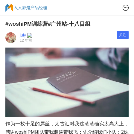
#woshiPM训练营#广州站-十八目组
july
关注
12 年前
作为一枚十足的屌丝，太古汇对我这渣渣确实太高大上，
感谢woshiPM团队带我装逼带我飞；先介绍我们小队：2妹