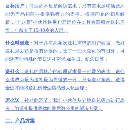
目标用户
：商业的本质是解决需求，只有需求足够活跃才
能为产品和商业提供强有力的支撑。根据问题的初步解
析，“十八目”小伙伴将用户群定位在：具有高频次送礼习
惯，年龄介于15-40岁的人群；
什么时候送
：对于具有高频次送礼需求的用户而言，做好
送礼规划还是很有必要的，除了一些大众化的节日外，可
能还有些特殊的节日送礼需求,如生日、纪念日等；
送什么：
送礼的最核心的心理诉求是一种爱的表达，送什
么也成为最为送礼最为关键的一环，只有送对东西、送得
合适才能将送礼所传达情感最大化呈现；
怎么送
：针对此环节，我们小伙伴从异地送礼痛点进行思
考，为送礼提供最优的最后数公里的解决方案；
二、产品方案