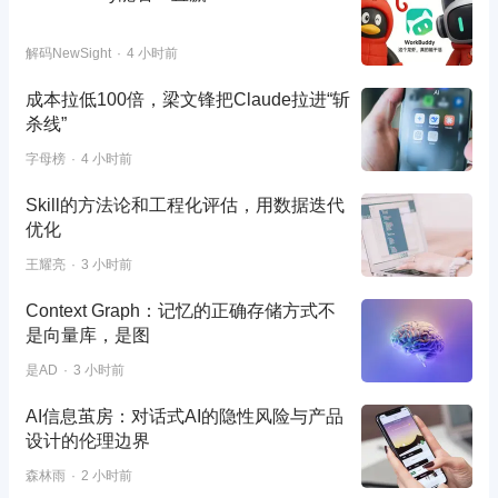
解码NewSight
4 小时前
成本拉低100倍，梁文锋把Claude拉进“斩
杀线”
字母榜
4 小时前
Skill的方法论和工程化评估，用数据迭代
优化
王耀亮
3 小时前
Context Graph：记忆的正确存储方式不
是向量库，是图
是AD
3 小时前
AI信息茧房：对话式AI的隐性风险与产品
设计的伦理边界
森林雨
2 小时前