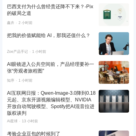
巴西支付为什么曾经贵还降不下来？-Pix
的破局之道
鑫卉
2 小时前
把我的价值赋能给 AI，那我还值什么？
Zoe产品手记
1 小时前
AI眼镜进入公共空间前，产品经理要补一
张“旁观者旅程图”
知序
1 小时前
AI互联网日报：Qwen-Image-3.0降到0.18
元起、京东开源视频编辑模型、NVIDIA
开放自动驾驶模型、Spotify把AI混音拉进
版权谈判
AI星球
13 小时前
考验企业豆包的时候到了