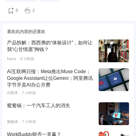
0
2
喜欢此内容的还喜欢
产品拆解：西西弗的“体验设计”，如何让
我“心甘情愿”掏钱？
Nana
8 小时前
AI互联网日报：Meta推出Muse Code；
Google Assistant让位Gemini；阿里腾讯
字节开卖AI办公月费
AI星球
7 小时前
鸳鸯锅：一个汽车工人的消失
脑极体
7 小时前
WorkBuddy能否一直赢？