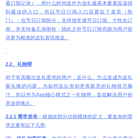
看订阅记录），而什么时间送作为送礼最基本要素应该得
到最佳的入口，所以节日订阅入口设置在了首页（热
门）；在节日订阅部分，支持按常规节日订阅、个性化订
阅，并支持备忘录闹铃；除此之外节日订阅也能为用户提
供更为精准的送礼资讯推送。
2.2
、礼物帮
对于有高频次送礼需求的用户，送什么、怎么送成为送礼
最头痛的问题，为如何送出有创意有新意的礼物绞尽脑
汁，所以作为App核心模式之一礼物帮，旨在解决用户创
意送得痛点。
2.2.1
需求发布
：根据此部分功能模块的定义，要发布的需
求主要有以下几类;