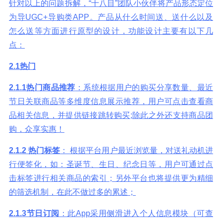
针对以上的问题拆解，“十八目”团队小伙伴将产品形态定位
为导UGC+导购类APP。产品从什么时间送、送什么以及
怎么送等方面进行原型的设计，功能设计主要有以下几
点：
2.1
热门
2.1.1
热门商品推荐
：系统根据用户的购买分享数量、最近
节日关联商品等多维度信息展示推荐，用户可点击查看商
品相关信息，并提供链接跳转购买;除此之外还支持商品团
购，众享实惠！
2.1.2
热门标签
： 根据平台用户最近浏览量，对送礼动机进
行便签化，如：圣诞节、生日、纪念日等，用户可通过点
击标签进行相关商品的索引；另外平台也将提供更为精细
的筛选机制，在此不做过多的累述；
2.1.3
节日订阅
：此App采用侧滑进入个人信息模块（可查