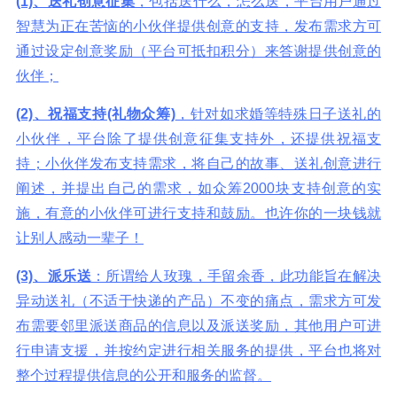
(1)
、送礼创意征集
，包括送什么，怎么送，平台用户通过
智慧为正在苦恼的小伙伴提供创意的支持，发布需求方可
通过设定创意奖励（平台可抵扣积分）来答谢提供创意的
伙伴；
(2)、祝福支持(礼物众筹)
，针对如求婚等特殊日子送礼的
小伙伴，平台除了提供创意征集支持外，还提供祝福支
持；小伙伴发布支持需求，将自己的故事、送礼创意进行
阐述，并提出自己的需求，如众筹2000块支持创意的实
施，有意的小伙伴可进行支持和鼓励。也许你的一块钱就
让别人感动一辈子！
(3)
、派乐送
：所谓给人玫瑰，手留余香，此功能旨在解决
异动送礼（不适于快递的产品）不变的痛点，需求方可发
布需要邻里派送商品的信息以及派送奖励，其他用户可进
行申请支援，并按约定进行相关服务的提供，平台也将对
整个过程提供信息的公开和服务的监督。