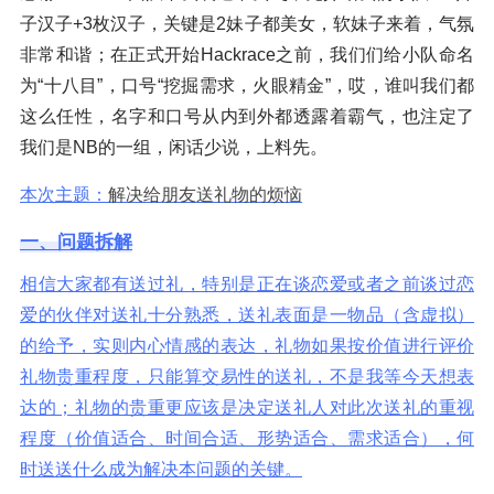
子汉子+3枚汉子，关键是2妹子都美女，软妹子来着，气氛
非常和谐；在正式开始Hackrace之前，我们们给小队命名
为“十八目”，口号“挖掘需求，火眼精金”，哎，谁叫我们都
这么任性，名字和口号从内到外都透露着霸气，也注定了
我们是NB的一组，闲话少说，上料先。
本次主题：
解决给朋友送礼物的烦恼
一、
问题拆解
相信大家都有送过礼，特别是正在谈恋爱或者之前谈过恋
爱的伙伴对送礼十分熟悉，送礼表面是一物品（含虚拟）
的给予，实则内心情感的表达，礼物如果按价值进行评价
礼物贵重程度，只能算交易性的送礼，不是我等今天想表
达的；礼物的贵重更应该是决定送礼人对此次送礼的重视
程度（价值适合、时间合适、形势适合、需求适合），何
时送送什么成为解决本问题的关键。