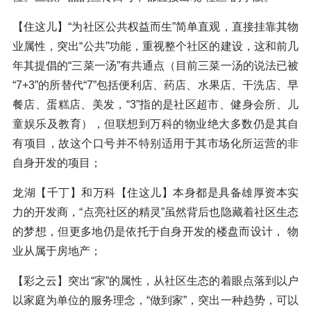
【住这儿】“为社区公共权益而生”简单直观，直接挂靠其物
业属性，突出“公共”功能，重视整个社区的建设，这和前几
年其提倡的“三菜一汤”有共通点（目前三菜一汤的说法已被
“7+3”的所替代“7”包括便利店、药店、水果店、干洗店、早
餐店、蛋糕店、美发，“3”指的是社区超市、健身会所、儿
童娱乐及教育），但联想到万科的物业绝大多数仍是其自
有项目，故这个口号并不特别适用于其市场化所运营的非
自身开发的项目；
龙湖【千丁】和万科【住这儿】本身都是具备雄厚资本实
力的开发商，“点亮社区的精灵”虽然背后也隐藏着社区生态
的梦想，但更多地仍是依托于自身开发的楼盘而设计， 物
业从属于房地产；
【彩之云】突出“家”的属性，从社区生态的着眼点落到以户
以家庭为单位的服务理念，“做到家”，突出一种趋势，可以