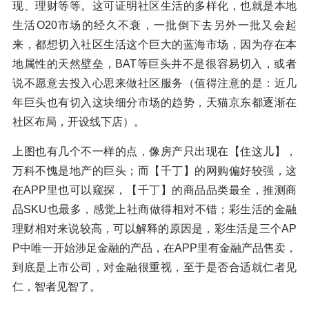
现、理财等等。这可证明社区生活的多样化，也就是本地
生活O20市场的经久不衰，一批倒下去另外一批又会起
来，都想切入社区生活这个巨大的蓝海市场，因为存在本
地属性的天然壁垒，BAT等巨头并不是很容易切入，或者
说不愿意去投入心思来做社区服务（值得注意的是：近几
年巨头也有切入这块细分市场的趋势，天猫京东都逐渐在
社区布局，开设线下店）。
上图也有几个不一样的点，像房产只出现在【住这儿】，
万科不愧是地产的巨头；而【千丁】的网购偏好较强，这
在APP里也可以窥探，【千丁】的商品品类最全，推测商
品SKU也最多，感觉上社商做得相对不错；彩生活的金融
理财相对来说较高，可以解释的原因是，彩生活是三个AP
P中唯一开始涉足金融的产品，在APP里有金融产品售卖，
到底是上市公司，对金融很重视，至于是否合适就仁者见
仁，智者见智了。