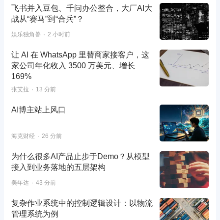
飞书并入豆包、千问办公整合，大厂AI大
战从“赛马”到“合兵”？
娱乐独角兽
2 小时前
让 AI 在 WhatsApp 里替商家接客户，这
家公司年化收入 3500 万美元、增长
169%
张艾拉
13 分前
AI博主站上风口
海克财经
26 分前
为什么很多AI产品止步于Demo？从模型
接入到业务落地的五层架构
美年达
43 分前
复杂作业系统中的控制逻辑设计：以物流
管理系统为例