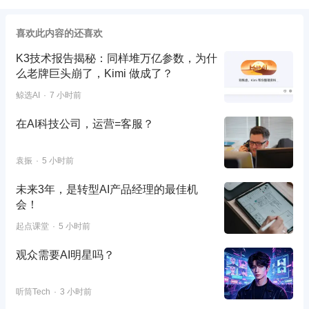
喜欢此内容的还喜欢
K3技术报告揭秘：同样堆万亿参数，为什
么老牌巨头崩了，Kimi 做成了？
鲸选AI
7 小时前
在AI科技公司，运营=客服？
袁振
5 小时前
未来3年，是转型AI产品经理的最佳机
会！
起点课堂
5 小时前
观众需要AI明星吗？
听筒Tech
3 小时前