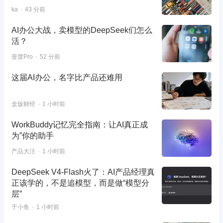
ka
43 分前
AI办公大战，卖模型的DeepSeek们怎么
活？
壹度Pro
52 分前
这届AI办公，名字比产品还难用
盒饭财经
1 小时前
WorkBuddy记忆完全指南：让AI真正成
为”你的助手
产品大汪
1 小时前
DeepSeek V4-Flash火了：AI产品经理真
正该学的，不是追模型，而是做“模型分
层”
于小鱼
1 小时前