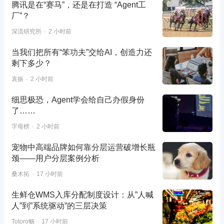
腾讯是在“赛马”，还是在打造 “Agent工
厂”？
深流研究所
2 小时前
当我们把所有“笨功夫”交给AI，创造力还
剩下多少？
袁振
2 小时前
细思极恐，Agent学会给自己办假身份
了……
字母榜
2 小时前
宠物中高端品牌如何靠分层运营破增长瓶
颈——用户分层案例分析
桑木拓
17 小时前
生鲜仓WMS入库分配制度设计：从”人喊
人”到”系统驱动”的三层决策
Totoro畅
17 小时前