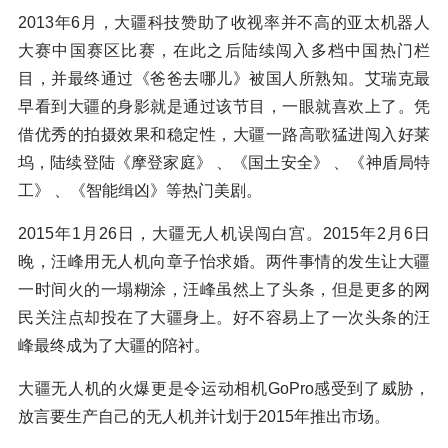
2013年6月，大疆科技赞助了收视率并不高的亚太机器人
大赛中国赛区比赛，在此之后陆续闯入多档中国热门栏
目，并最终通过《爸爸去哪儿》被国人所熟知。艾瑞克最
早看到大疆的身影就是通过该节目，一眼就喜欢上了。凭
借优秀的拍摄效果和稳定性，大疆一路高歌猛进闯入好莱
坞，陆续登陆《摩登家庭》 、《国土安全》 、《神盾局特
工》 、《智能缉凶》等热门美剧。
2015年1月26日，大疆无人机误闯白宫。2015年2月6日
晚，汪峰用无人机向章子怡求婚。两件事情的发生让大疆
一时间火的一塌糊涂，汪峰虽然上了头条，但是更多的网
民关注点却投在了大疆身上。好不容易上了一次头条的汪
峰最终成为了大疆的陪衬。
大疆无人机的火爆更是令运动相机GoPro感受到了威胁，
放言要生产自己的无人机并计划于2015年推出市场。