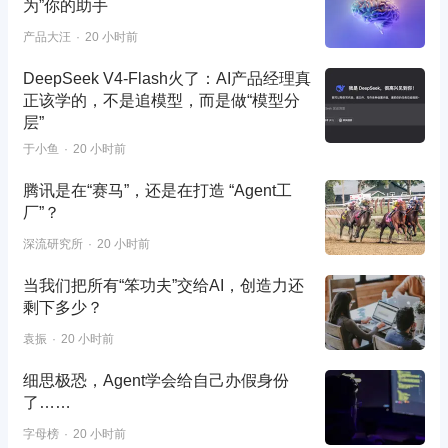
为”你的助手
产品大汪
20 小时前
DeepSeek V4-Flash火了：AI产品经理真
正该学的，不是追模型，而是做“模型分
层”
于小鱼
20 小时前
腾讯是在“赛马”，还是在打造 “Agent工
厂”？
深流研究所
20 小时前
当我们把所有“笨功夫”交给AI，创造力还
剩下多少？
袁振
20 小时前
细思极恐，Agent学会给自己办假身份
了……
字母榜
20 小时前