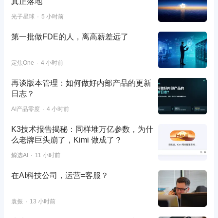
真正落地
光子星球
5 小时前
第一批做FDE的人，离高薪差远了
定焦One
4 小时前
再谈版本管理：如何做好内部产品的更新
日志？
AI产品零度
4 小时前
K3技术报告揭秘：同样堆万亿参数，为什
么老牌巨头崩了，Kimi 做成了？
鲸选AI
11 小时前
在AI科技公司，运营=客服？
袁振
13 小时前