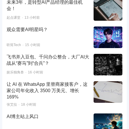
未来3年，是转型AI产品经理的最佳机
会！
起点课堂
13 小时前
观众需要AI明星吗？
听筒Tech
15 小时前
飞书并入豆包、千问办公整合，大厂AI大
战从“赛马”到“合兵”？
娱乐独角兽
16 小时前
让 AI 在 WhatsApp 里替商家接客户，这
家公司年化收入 3500 万美元、增长
169%
张艾拉
18 小时前
AI博主站上风口