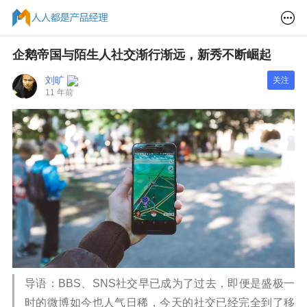
企鹅帝国与陌生人社交渐行渐远，新秀不断崛起
刘旷
关注
11 年前
导语：BBS、SNS社交早已成为了过去，即便是盛极一
时的微博如今也人气日稀，今天的社交已经完全到了移