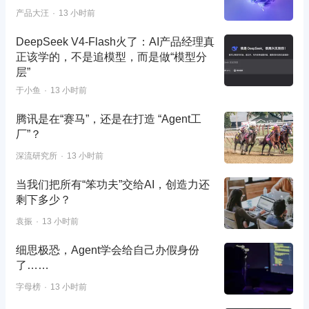
产品大汪
13 小时前
DeepSeek V4-Flash火了：AI产品经理真
正该学的，不是追模型，而是做“模型分
层”
于小鱼
13 小时前
腾讯是在“赛马”，还是在打造 “Agent工
厂”？
深流研究所
13 小时前
当我们把所有“笨功夫”交给AI，创造力还
剩下多少？
袁振
13 小时前
细思极恐，Agent学会给自己办假身份
了……
字母榜
13 小时前