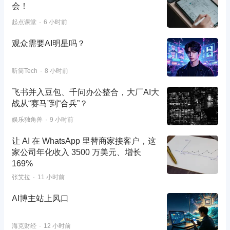
会！
起点课堂
6 小时前
观众需要AI明星吗？
听筒Tech
8 小时前
飞书并入豆包、千问办公整合，大厂AI大
战从“赛马”到“合兵”？
娱乐独角兽
9 小时前
让 AI 在 WhatsApp 里替商家接客户，这
家公司年化收入 3500 万美元、增长
169%
张艾拉
11 小时前
AI博主站上风口
海克财经
12 小时前