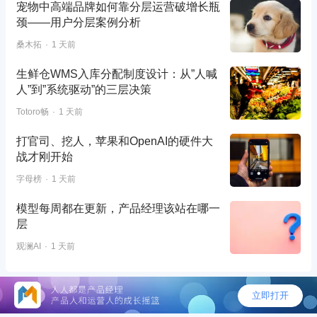
宠物中高端品牌如何靠分层运营破增长瓶
颈——用户分层案例分析
桑木拓
1 天前
生鲜仓WMS入库分配制度设计：从”人喊
人”到”系统驱动”的三层决策
Totoro畅
1 天前
打官司、挖人，苹果和OpenAI的硬件大
战才刚开始
字母榜
1 天前
模型每周都在更新，产品经理该站在哪一
层
观澜AI
1 天前
©2026 - 人人都是产品经理