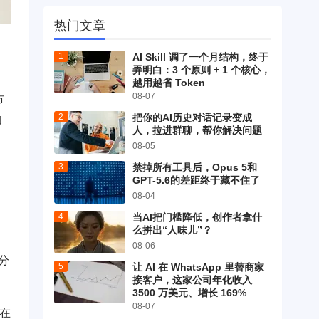
热门文章
，
AI Skill 调了一个月结构，终于
弄明白：3 个原则 + 1 个核心，
越用越省 Token
08-07
市
把你的AI历史对话记录变成
向
人，拉进群聊，帮你解决问题
08-05
禁掉所有工具后，Opus 5和
GPT-5.6的差距终于藏不住了
08-04
当AI把门槛降低，创作者拿什
么拼出“人味儿”？
08-06
分
让 AI 在 WhatsApp 里替商家
接客户，这家公司年化收入
3500 万美元、增长 169%
08-07
在