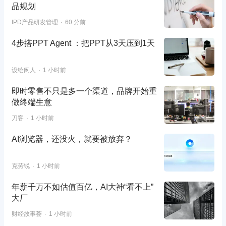
品规划
IPD产品研发管理
60 分前
4步搭PPT Agent ：把PPT从3天压到1天
设绘闲人
1 小时前
即时零售不只是多一个渠道，品牌开始重
做终端生意
刀客
1 小时前
AI浏览器，还没火，就要被放弃？
克劳锐
1 小时前
年薪千万不如估值百亿，AI大神“看不上”
大厂
财经故事荟
1 小时前