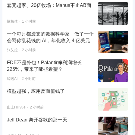
套壳起家、20亿收场：Manus不止AB面
脑极体
1 小时前
一个每月都透支的数据科学家，做了一个
会骂你乱花钱的 AI，年化收入 4 亿美元
张艾拉
2 小时前
FDE不是外包！Palantir净利润增长
225%，带来了哪些希望？
鲸选AI
2 小时前
模型越强，应用反而值钱了
山上Hillvue
2 小时前
Jeff Dean 离开谷歌的那一天