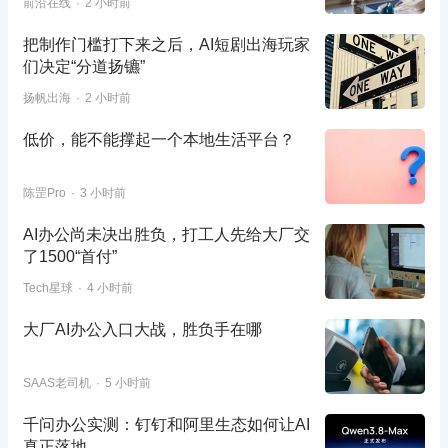
前沿在线
2 小时前
把制作门槛打下来之后，AI短剧出海玩家
们决定“分道扬镳”
扬帆出海
2 小时前
低价，能不能撑起一个本地生活平台？
陈罡Pro
3 小时前
AI办公尚未决出胜负，打工人先给大厂交
了1500“首付”
Tech星球
4 小时前
大厂AI办公入口大战，胜负手在哪
SAAS老司机
5 小时前
千问办公实测：钉钉和阿里生态如何让AI
真正落地