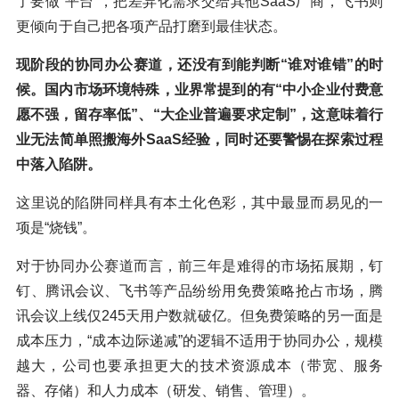
了要做“平台”，把差异化需求交给其他SaaS厂商，飞书则
更倾向于自己把各项产品打磨到最佳状态。
现阶段的协同办公赛道，还没有到能判断“谁对谁错”的时
候。国内市场环境特殊，业界常提到的有“中小企业付费意
愿不强，留存率低”、“大企业普遍要求定制”，这意味着行
业无法简单照搬海外SaaS经验，同时还要警惕在探索过程
中落入陷阱。
这里说的陷阱同样具有本土化色彩，其中最显而易见的一
项是“烧钱”。
对于协同办公赛道而言，前三年是难得的市场拓展期，钉
钉、腾讯会议、飞书等产品纷纷用免费策略抢占市场，腾
讯会议上线仅245天用户数就破亿。但免费策略的另一面是
成本压力，“成本边际递减”的逻辑不适用于协同办公，规模
越大，公司也要承担更大的技术资源成本（带宽、服务
器、存储）和人力成本（研发、销售、管理）。